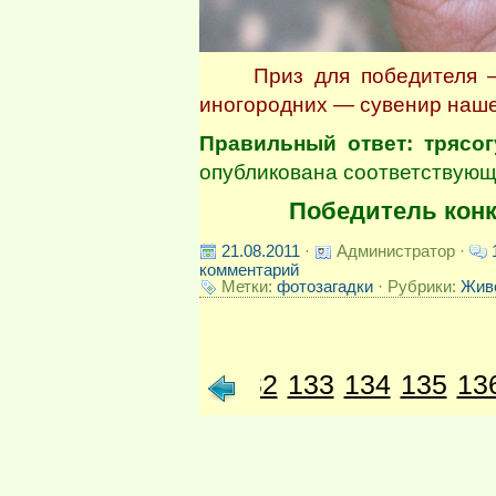
Приз для победителя — н
иногородних — сувенир наше
Правильный ответ: трясо
опубликована
соответствую
Победитель кон
21.08.2011
·
Администратор ·
комментарий
Метки:
фотозагадки
· Рубрики:
Жив
128
129
130
131
132
133
134
135
13