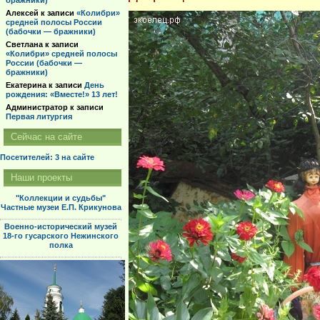
бражники)
Алексей
к записи
«Колибри»
средней полосы России
(бабочки — бражники)
Светлана
к записи
«Колибри» средней полосы
России (бабочки —
бражники)
Екатерина
к записи
День
рождения: «Вместе!» 13 лет!
Администратор
к записи
Первая литургия
Сейчас на сайте
Посетителей: 3
на сайте
Наши проекты
"Коллекции и судьбы"
Частные музеи Е.П. Крикунова
Военно-исторический музей
18-го гусарского Нежинского
полка