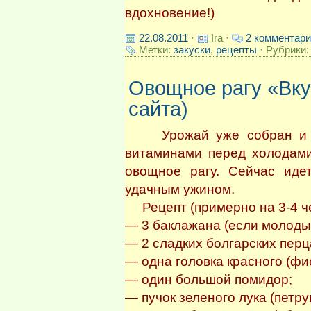
вдохновение!)
22.08.2011
·
Ira ·
2 комментар
Метки:
закуски
,
рецепты
· Рубрики
Овощное рагу «Вку
сайта)
Урожай уже собран и оче
витаминами перед холодами
овощное рагу. Сейчас иде
удачным ужином.
Рецепт (примерно на 3-4 че
— 3 баклажана (если молодые
— 2 сладких болгарских перц
— одна головка красного (фи
— один большой помидор;
— пучок зеленого лука (петру