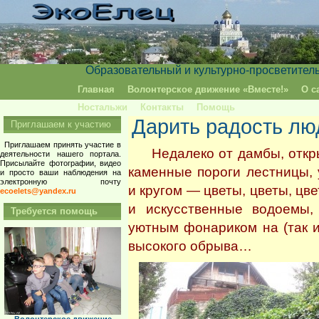
Образовательный и культурно-просветител
Главная
Волонтерское движение «Вместе!»
О с
Ностальжи
Контакты
Помощь
Дарить радость лю
Приглашаем к участию
Приглашаем принять участие в
Недалеко от дамбы, открыв
деятельности нашего портала.
Присылайте фотографии, видео
каменные пороги лестницы, 
и просто ваши наблюдения на
электронную почту
и кругом — цветы, цветы, цве
ecoelets@yandex.ru
и искусственные водоемы,
Требуется помощь
уютным фонариком на (так и 
высокого обрыва…