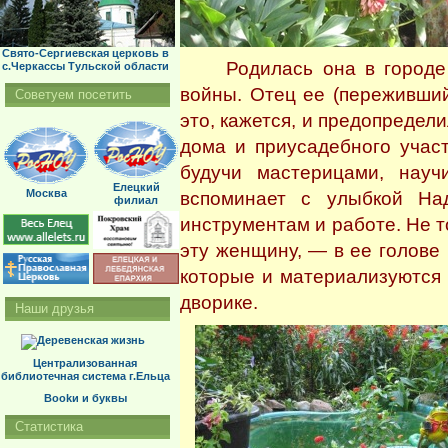
Свято-Сергиевская церковь в
Родилась она в городе Е
с.Черкассы Тульской области
войны. Отец ее (переживший
Советуем посетить
это, кажется, и предопреде
дома и приусадебного учас
будучи мастерицами, науч
Елецкий
Москва
вспоминает с улыбкой На
филиал
инструментам и работе. Не 
эту женщину, — в ее голове
которые и материализуются
дворике.
Наши друзья
Централизованная
библиотечная система г.Ельца
Bookи и буквы
Статистика