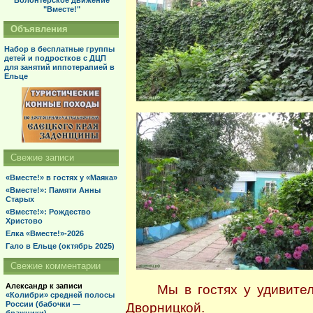
Волонтерское движение
"Вместе!"
Объявления
Набор в бесплатные группы
детей и подростков с ДЦП
для занятий иппотерапией в
Ельце
Свежие записи
«Вместе!» в гостях у «Маяка»
«Вместе!»: Памяти Анны
Старых
«Вместе!»: Рождество
Христово
Елка «Вместе!»-2026
Гало в Ельце (октябрь 2025)
Свежие комментарии
Александр
к записи
Мы в гостях у удивител
«Колибри» средней полосы
России (бабочки —
Дворницкой.