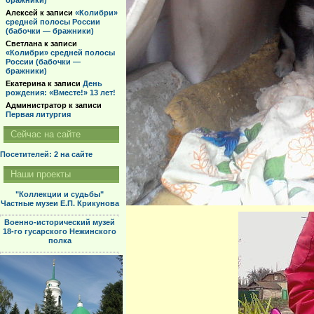
бражники)
Алексей
к записи
«Колибри»
средней полосы России
(бабочки — бражники)
Светлана
к записи
«Колибри» средней полосы
России (бабочки —
бражники)
Екатерина
к записи
День
рождения: «Вместе!» 13 лет!
Администратор
к записи
Первая литургия
Сейчас на сайте
Посетителей: 2
на сайте
Наши проекты
"Коллекции и судьбы"
Частные музеи Е.П. Крикунова
Военно-исторический музей
18-го гусарского Нежинского
полка