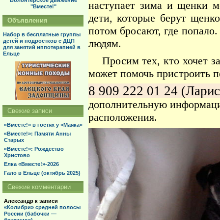
Волонтерское движение
наступает зима и щенки м
"Вместе!"
дети, которые берут щенко
Объявления
потом бросают, где попало.
Набор в бесплатные группы
людям.
детей и подростков с ДЦП
для занятий иппотерапией в
Ельце
Просим тех, кто хочет зав
может помочь пристроить п
8 909 222 01 24 (Ларис
дополнительную информаци
Свежие записи
расположения.
«Вместе!» в гостях у «Маяка»
«Вместе!»: Памяти Анны
Старых
«Вместе!»: Рождество
Христово
Елка «Вместе!»-2026
Гало в Ельце (октябрь 2025)
Свежие комментарии
Александр
к записи
«Колибри» средней полосы
России (бабочки —