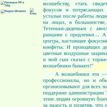
волшебству, стать свид
фокусов и потрясающих т
усталые после работы люди
на лицах, в большинстве
Тетеньки-дяденьки с аво
ранцами с продленки… А т
центра, настоящие фокусн
конфеты. И проходящих де
цветные воздушные шарики
и мой сын сказал с торже
волшебники бывают!"
А волшебники эти — не
профессионалы, но и об
организовывают для всех н
поддержке администрации 
этим людям огромную благо
за радость и позитив, что 