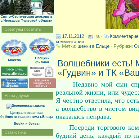
Свято-Сергиевская церковь в
с.Черкассы Тульской области
Советуем посетить
17.11.2012
·
Ira ·
Комментарие
комментарий
Метки:
щенки в Ельце
· Рубрики:
О
Елецкий
Москва
Волшебники есть! 
филиал
«Гудвин» и ТК «Ва
Недавно мой сын спрос
реальной жизни, или чудес
Наши друзья
Я честно ответила, что ес
а волшебство в чистом ви
Централизованная
оказалась неправа.
библиотечная система г.Ельца
Bookи и буквы
Посреди торгового компл
Статистика
будний день, каждый из н