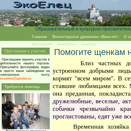
Образовательный и культурно-просветител
Главная
Волонтерское движение «Вместе!»
О с
Ностальжи
Контакты
Помощь
Помогите щенкам н
Приглашаем к участию
Приглашаем принять участие в
Близ частных домов,
деятельности нашего портала.
Присылайте фотографии, видео
устроенном добрыми людь
и просто ваши наблюдения на
электронную почту
кормят "всем миром". В се
ecoelets@yandex.ru
ставшие любимцами всех. 
Требуется помощь
она преданная, покладист
дружелюбные, веселые, акт
собачки чрезвычайно кр
проглистованы, едят уже вс
Временная хозяйка соб