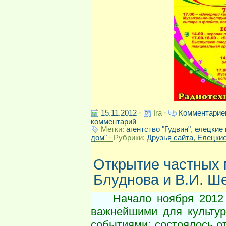
15.11.2012
·
Ira ·
Комментарие
комментарий
Метки:
агентство "Гудвин"
,
елецкие 
дом"
· Рубрики:
Друзья сайта
,
Елецкие
Открытие частных 
Блуднова и В.И. Ш
Начало ноября 2012 г
важнейшими для культур
событиями: состоялось о