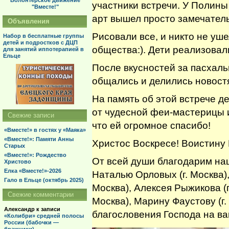
Волонтерское движение
участники встречи. У Полин
"Вместе!"
арт вышел просто замечатель
Объявления
Рисовали все, и никто не уш
Набор в бесплатные группы
детей и подростков с ДЦП
общества:). Дети реализовал
для занятий иппотерапией в
Ельце
После вкусностей за пасхаль
общались и делились новост
На память об этой встрече 
от чудесной феи-мастерицы 
Свежие записи
что ей огромное спасибо!
«Вместе!» в гостях у «Маяка»
«Вместе!»: Памяти Анны
Христос Воскресе! Воистину 
Старых
«Вместе!»: Рождество
От всей души благодарим на
Христово
Елка «Вместе!»-2026
Наталью Орловых (г. Москва),
Гало в Ельце (октябрь 2025)
Москва), Алексея Рыжикова (г
Свежие комментарии
Москва), Марину Фаустову (г.
Александр
к записи
благословения Господа на ва
«Колибри» средней полосы
России (бабочки —