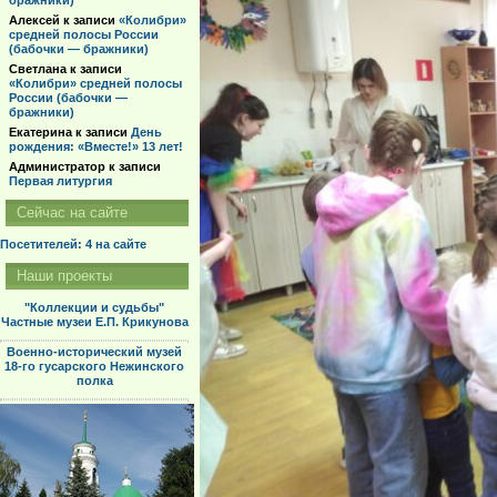
бражники)
Алексей
к записи
«Колибри»
средней полосы России
(бабочки — бражники)
Светлана
к записи
«Колибри» средней полосы
России (бабочки —
бражники)
Екатерина
к записи
День
рождения: «Вместе!» 13 лет!
Администратор
к записи
Первая литургия
Сейчас на сайте
Посетителей: 4
на сайте
Наши проекты
"Коллекции и судьбы"
Частные музеи Е.П. Крикунова
Военно-исторический музей
18-го гусарского Нежинского
полка