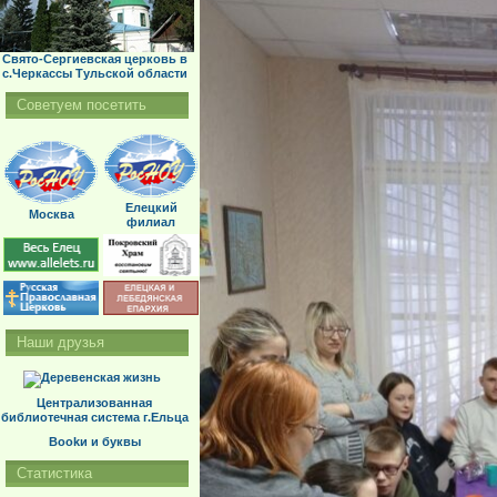
Свято-Сергиевская церковь в
с.Черкассы Тульской области
Советуем посетить
Елецкий
Москва
филиал
Наши друзья
Централизованная
библиотечная система г.Ельца
Bookи и буквы
Статистика