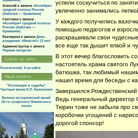
бражники)
успели соскучиться по занят
Алексей
к записи
«Колибри»
увлеченно занимались лепко
средней полосы России
(бабочки — бражники)
Светлана
к записи
У каждого получились вазочк
«Колибри» средней полосы
России (бабочки —
помощью педагогов и взросл
бражники)
раскрашивали свои чудесные 
Екатерина
к записи
День
рождения: «Вместе!» 13 лет!
все еще так дышит елкой и ч
Администратор
к записи
Первая литургия
В этот вечер благословить 
Сейчас на сайте
настоятель храма святого Лу
Посетителей: 4
на сайте
батюшка, так любимый нашим
Наши проекты
нашел время для беседы с к
"Коллекции и судьбы"
Частные музеи Е.П. Крикунова
Завершился Рождественский 
Ведь генеральный директор
Военно-исторический музей
18-го гусарского Нежинского
Тюрин тоже не забыла про с
полка
коробочки угощений с нарис
дорогой спонсор!