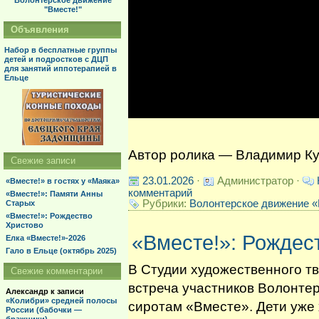
Волонтерское движение
"Вместе!"
Объявления
Набор в бесплатные группы
детей и подростков с ДЦП
для занятий иппотерапией в
Ельце
Автор ролика — Владимир К
Свежие записи
23.01.2026
·
Администратор ·
«Вместе!» в гостях у «Маяка»
комментарий
«Вместе!»: Памяти Анны
Рубрики:
Волонтерское движение «
Старых
«Вместе!»: Рождество
Христово
«Вместе!»: Рождес
Елка «Вместе!»-2026
Гало в Ельце (октябрь 2025)
В Студии художественного тв
Свежие комментарии
встреча участников Волонте
Александр
к записи
«Колибри» средней полосы
сиротам «Вместе». Дети уже 
России (бабочки —