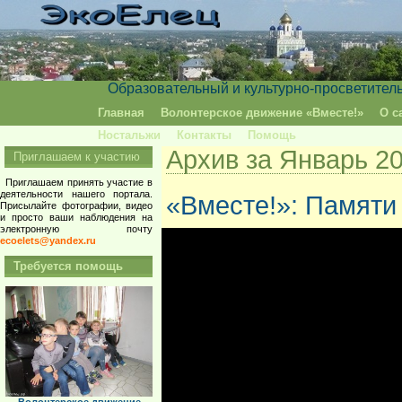
Образовательный и культурно-просветител
Главная
Волонтерское движение «Вместе!»
О с
Ностальжи
Контакты
Помощь
Архив за Январь 2
Приглашаем к участию
Приглашаем принять участие в
деятельности нашего портала.
«Вместе!»: Памяти
Присылайте фотографии, видео
и просто ваши наблюдения на
электронную почту
ecoelets@yandex.ru
Требуется помощь