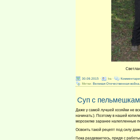
Светлан
30.09.2015
·
Ira ·
Комментари
Метки:
Великая Отечественная война
Суп с пельмешкам
Даже у самой лучшей хозяйки не все
начинать:). Поэтому в нашей копил
морозилке заранее налепленные п
Освоить такой рецепт под силу даже
Пока раздеваетесь, придя с работы,