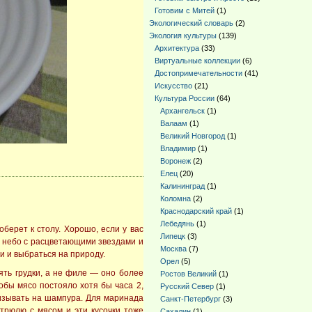
Готовим с Митей
(1)
Экологический словарь
(2)
Экология культуры
(139)
Архитектура
(33)
Виртуальные коллекции
(6)
Достопримечательности
(41)
Искусство
(21)
Культура России
(64)
Архангельск
(1)
Валаам
(1)
Великий Новгород
(1)
Владимир
(1)
Воронеж
(2)
Елец
(20)
Калининград
(1)
Коломна
(2)
Краснодарский край
(1)
Лебедянь
(1)
оберет к столу. Хорошо, если у вас
Липецк
(3)
й небо с расцветающими звездами и
Москва
(7)
и и выбраться на природу.
Орел
(5)
ять грудки, а не филе — оно более
Ростов Великий
(1)
обы мясо постояло хотя бы часа 2,
Русский Север
(1)
низывать на шампура. Для маринада
Санкт-Петербург
(3)
стрюлю с мясом и эти кусочки тоже
Сахалин
(1)