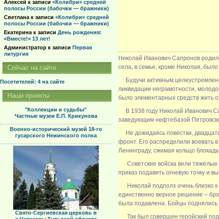
Алексей
к записи
«Колибри» средней
полосы России (бабочки — бражники)
Светлана
к записи
«Колибри» средней
полосы России (бабочки — бражники)
Екатерина
к записи
День рождения:
«Вместе!» 13 лет!
Администратор
к записи
Первая
литургия
Николай Иванович Сапронов родилс
села, в семье, кроме Николая, было
Сейчас на сайте
Будучи активным целеустремленным
Посетителей: 4
на сайте
ликвидации неграмотности, молодо
Наши проекты
было элементарных средств жить о
"Коллекции и судьбы"
В 1938 году Николай Иванович Сап
Частные музеи Е.П. Крикунова
заведующим нефтебазой Петровской
Военно-исторический музей 18-го
Не дожидаясь повестки, двадцатид
гусарского Нежинского полка
фронт. Его распределили воевать в
Ленинграду, сжимая кольцо блокады
Советские войска вели тяжёлые о
приказ подавить огневую точку и вы
Николай подполз очень близко к ог
единственно верное решение – брос
была подавлена. Бойцы поднялись в
Свято-Сергиевская церковь в
Так был совершен геройский подв