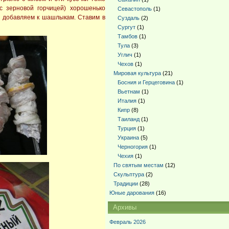
с зерновой горчицей) хорошенько
Севастополь
(1)
е добавляем к шашлыкам. Ставим в
Суздаль
(2)
Сургут
(1)
Тамбов
(1)
Тула
(3)
Углич
(1)
Чехов
(1)
Мировая культура
(21)
Босния и Герцеговина
(1)
Вьетнам
(1)
Италия
(1)
Кипр
(8)
Таиланд
(1)
Турция
(1)
Украина
(5)
Черногория
(1)
Чехия
(1)
По святым местам
(12)
Скульптура
(2)
Традиции
(28)
Юные дарования
(16)
Архивы
Февраль 2026