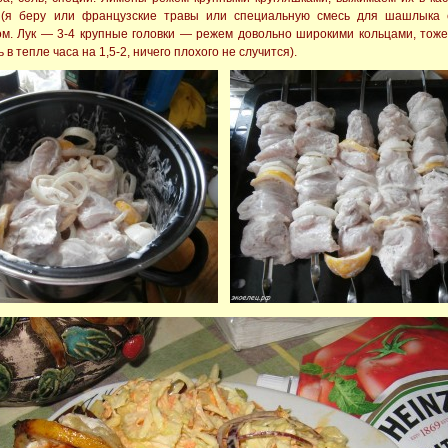
 (я беру или французские травы или специальную смесь для шашлыка 
м. Лук — 3-4 крупные головки — режем довольно широкими кольцами, тож
в тепле часа на 1,5-2, ничего плохого не случится).