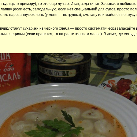
ат курицы, к примеру), то это еще лучше. Итак, вода кипит. Засыпаем любимы
апшу (если есть, самодельную, если нет специальной для супов, просто поло
 мелко нарезанную зелень (у меня — петрушка), сметану или майонез по вкусу
пчику станут сухарики из черного хлеба — просто систематически запасайте 
ми специями (если нравится, то на растительном масле). В доме, где есть де