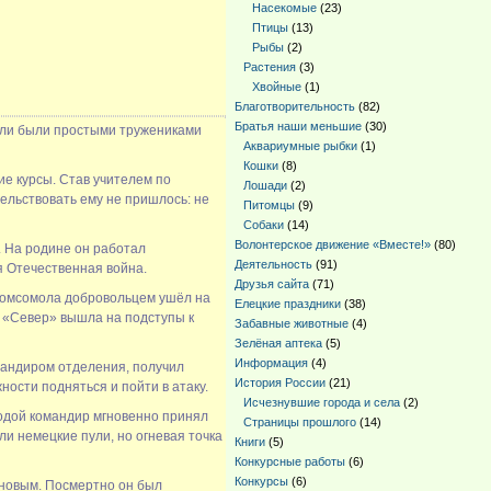
Насекомые
(23)
Птицы
(13)
Рыбы
(2)
Растения
(3)
Хвойные
(1)
Благотворительность
(82)
Братья наши меньшие
(30)
тели были простыми тружениками
Аквариумные рыбки
(1)
Кошки
(8)
е курсы. Став учителем по
Лошади
(2)
ельствовать ему не пришлось: не
Питомцы
(9)
Собаки
(14)
Волонтерское движение «Вместе!»
(80)
 На родине он работал
Деятельность
(91)
я Отечественная война.
Друзья сайта
(71)
комсомола добровольцем ушёл на
Елецкие праздники
(38)
а «Север» вышла на подступы к
Забавные животные
(4)
Зелёная аптека
(5)
Информация
(4)
андиром отделения, получил
История России
(21)
ности подняться и пойти в атаку.
Исчезнувшие города и села
(2)
лодой командир мгновенно принял
Страницы прошлого
(14)
и немецкие пули, но огневая точка
Книги
(5)
Конкурсные работы
(6)
Конкурсы
(6)
новым. Посмертно он был