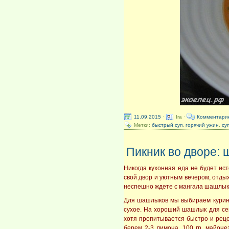
11.09.2015
·
Ira ·
Комментари
Метки:
быстрый суп
,
горячий ужин
,
су
Пикник во дворе: 
Никогда кухонная еда не будет ист
свой двор и уютным вечером, отдых
неспешно ждете с мангала шашлыки.
Для шашлыков мы выбираем куриное
сухое. На хороший шашлык для сем
хотя пропитывается быстро и реце
берем 2-3 лимона, 100 гр. майоне