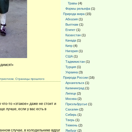
Травы
(4)
Формы рельефа
(1)
Природа мира
(15)
Абхазия
(1)
Вьетнам
(1)
Египет
(1)
Казахстан
(1)
Канада
(1)
Кипр
(4)
Нигерия
(1)
США
(1)
Таджикистан
(1)
рдимся!»
Турция
(1)
Украина
(3)
Природа России
(16)
триотизм
,
Страницы прошлого
Архангельск
(1)
Калининград
(1)
Липецк
(2)
Москва
(2)
 что-то «этакое» даже не стоит и
Приэльбрусье
(1)
е лучше, если у вас есть в
Сахалин
(2)
Сибирь
(1)
Тверь
(1)
Тюмень
(2)
данном случае, в холодильнике вдруг
Ямбург
(2)