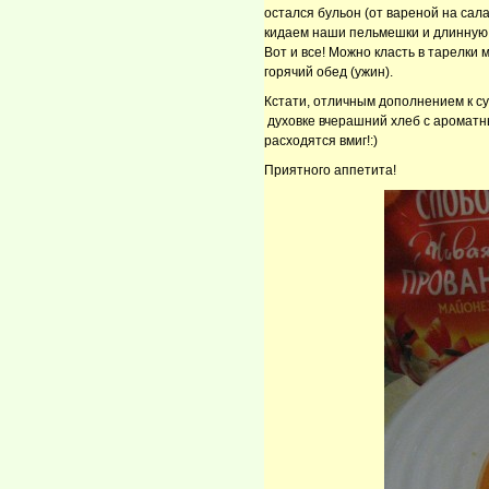
остался бульон (от вареной на сал
кидаем наши пельмешки и длинную л
Вот и все! Можно класть в тарелки
горячий обед (ужин).
Кстати, отличным дополнением к су
духовке вчерашний хлеб с ароматны
расходятся вмиг!:)
Приятного аппетита!