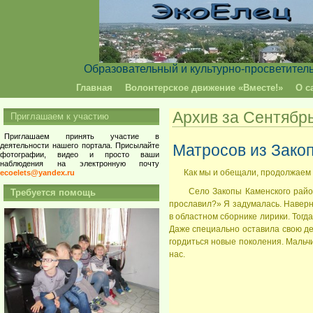
Образовательный и культурно-просветител
Главная
Волонтерское движение «Вместе!»
О с
Архив за Сентябр
Приглашаем к участию
Приглашаем принять участие в
деятельности нашего портала. Присылайте
Матросов из Зако
фотографии, видео и просто ваши
наблюдения на электронную почту
Как мы и обещали, продолжаем 
ecoelets@yandex.ru
Село Закопы Каменского района Т
Требуется помощь
прославил?» Я задумалась. Наверно
в областном сборнике лирики. Тогд
Даже специально оставила свою де
гордиться новые поколения. Мальч
нас.