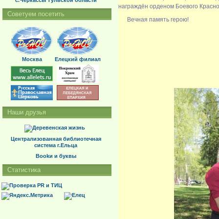
с.Черкассы Тульской области
награждён орденом Боевого Красно
Советуем посетить
Вечная память герою!
Москва
Елецкий филиал
Наши друзья
Централизованная библиотечная
система г.Ельца
Bookи и буквы
Статистика