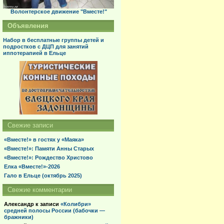
Волонтерское движение "Вместе!"
Объявления
Набор в бесплатные группы детей и
подростков с ДЦП для занятий
иппотерапией в Ельце
Свежие записи
«Вместе!» в гостях у «Маяка»
«Вместе!»: Памяти Анны Старых
«Вместе!»: Рождество Христово
Елка «Вместе!»-2026
Гало в Ельце (октябрь 2025)
Свежие комментарии
Александр
к записи
«Колибри»
средней полосы России (бабочки —
бражники)