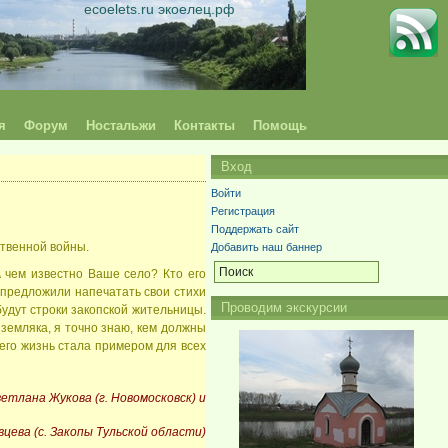
ecoelets.ru экоелец.рф
я
Форум
Ностальжи
Контакты
Помощь
Вход
Войти
Регистрация
Поддержать сайт
ственной войны.
Добавить наш баннер
 чем известно Ваше село? Кто его
 предложили напечатать свои стихи
Проводим экскурсии
будут строки закопской жительницы.
земляка, я точно знаю, кем должны
его жизнь стала примером для всех
етлана Жукова (г. Новомосковск) и
цева (с. Закопы Тульской области)