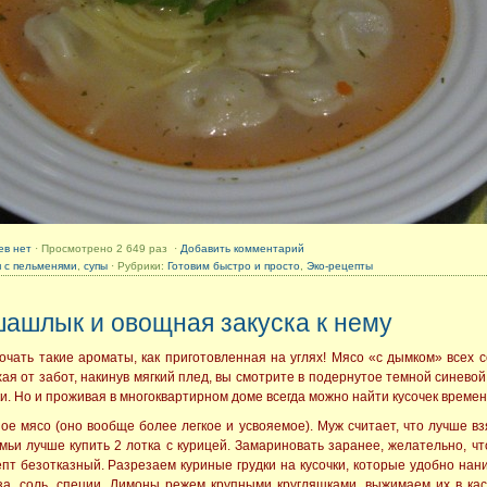
ев нет
· Просмотрено 2 649 раз ·
Добавить комментарий
п с пельменями
,
супы
· Рубрики:
Готовим быстро и просто
,
Эко-рецепты
шашлык и овощная закуска к нему
очать такие ароматы, как приготовленная на углях! Мясо «с дымком» всех с
ая от забот, накинув мягкий плед, вы смотрите в подернутое темной синево
 Но и проживая в многоквартирном доме всегда можно найти кусочек времен
 мясо (оно вообще более легкое и усвояемое). Муж считает, что лучше вз
ьи лучше купить 2 лотка с курицей. Замариновать заранее, желательно, чт
пт безотказный. Разрезаем куриные грудки на кусочки, которые удобно на
за, соль, специи. Лимоны режем крупными кругляшками, выжимаем их в ка