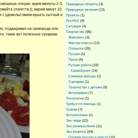
е овощные специи, ждем минуты 2-3,
Природные объекты
(3)
майте спагетти:)), варим минут 10.
Природные явления
(13)
 и с удовольствием кушать сытный и
Проекты
(1)
РосНОУ
(9)
Ситуация
(4)
их, поджаривая на сковороде или
Творчество
(96)
ти, такие вот полезные сухарики
Живопись
(3)
Мастер-классы
(12)
Открытки
(26)
Поэзия
(5)
Проза
(6)
Ручная работа
(33)
Скрапбукинг
(14)
Снежные фигуры
(2)
Сценарии
(1)
Творчество с детьми
(9)
Фотография
(7)
Технологии
(1)
Требуется помощь
(1)
Туризм
(7)
Фотоальбомы
(1)
Эко-люди
(22)
Эко-размышления
(11)
Эко-рецепты
(64)
Готовим быстро и просто
(10)