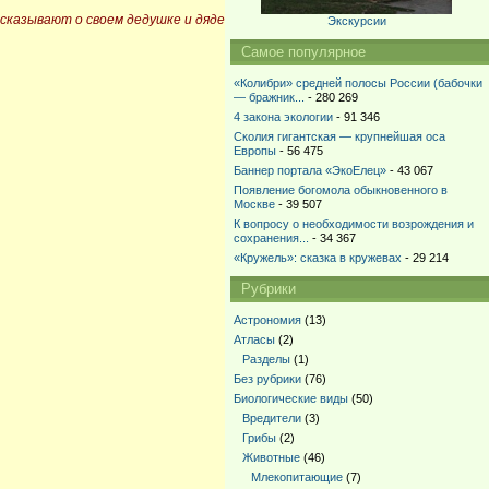
сказывают о своем дедушке и дяде
Экскурсии
Самое популярное
«Колибри» средней полосы России (бабочки
— бражник...
- 280 269
4 закона экологии
- 91 346
Сколия гигантская — крупнейшая оса
Европы
- 56 475
Баннер портала «ЭкоЕлец»
- 43 067
Появление богомола обыкновенного в
Москве
- 39 507
К вопросу о необходимости возрождения и
сохранения...
- 34 367
«Кружель»: сказка в кружевах
- 29 214
Рубрики
Астрономия
(13)
Атласы
(2)
Разделы
(1)
Без рубрики
(76)
Биологические виды
(50)
Вредители
(3)
Грибы
(2)
Животные
(46)
Млекопитающие
(7)