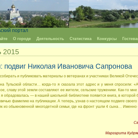
ьский портал
айте
О городе
Деятельность
Статистика
Конкурсы
Гостева
ь 2015
п: подвиг Николая Ивановича Сапронова
собирать и публиковать материалы о ветеранах и участниках Великой Отече
ульской области… когда-то я сказала этот адрес и у меня спросили: «А
е, славу этой земли составляют ее жители, сельские труженики. Как-то мне
а я обрадовалась — в нашей школьной библиотеке появится книга, в которой 
вичью фамилию на публикации. А теперь, узнав о настоящем подвиге своего 
ик из обыкновенной многодетной семьи, где на фронт ушли 4 сына… Именно 
Св
Маргарита Кудряв