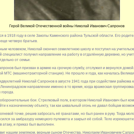
Герой Великой Отечественной войны Николай Иванович Сапронов
я в 1918 году в селе Закопы Каменского района Тульской области. Его роди
 еще четверо братьев.
 человеком, Николай окончил семилетнюю школу и поступил на учительски
й специалист получил направление на работу в отдалённую деревню, но учит
тдельно от семьи.
ронов был призван в армию на срочную службу, отслужил и вернулся домой.
 МТС (машинотракторной станции). Не прошло и года, как началась Велика
вухлетний Николай Сапронов в августе 1941 года при содействии райкома 
 Ленинградском направлении именно в то время, когда вражеская группировк
 города.
боронительные бои. Стрелковый полк, в котором Николай Иванович был ком
йти к назначенному объекту, так как шквальный огонь не давал бойцам возмож
невой точке, решив забросать её гранатами, но был ранен в руку. Тогда мо
ился за амбразуру немецкого пулемета и закрыл её собой. Тело изрекошетил
 атаку, и приказ был выполнен.
иг нашим земляком, верным сыном Отечества, Николаем Ивановичем Сапро