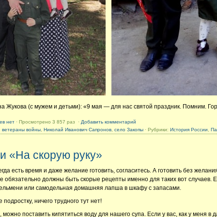
а Жукова (с мужем и детьми): «9 мая — для нас святой праздник. Помним. Го
ев нет
· Просмотрено 3 857 раз ·
Добавить комментарий
,
ветераны войны
,
Николай Иванович Сапронов
,
село Закопы
· Рубрики:
История России
,
Па
и «На скорую руку»
гда есть время и даже желание готовить, согласитесь. А готовить без желания
ке обязательно должны быть скорые рецепты именно для таких вот случаев. Ещ
ельмени или самодельная домашняя лапша в шкафу с запасами.
 подростку, ничего трудного тут нет!
 можно поставить кипятиться воду для нашего супа. Если у вас, как у меня в 