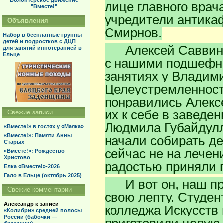
Волонтерское движение
лице главного вра
"Вместе!"
учредители антика
Объявления
Смирнов.
Набор в бесплатные группы
детей и подростков с ДЦП
Алексей Саввин —
для занятий иппотерапией в
Ельце
с нашими подшефны
занятиях у Владим
Целеустремленност
понравились Алексе
их к себе в заведе
Свежие записи
Людмила Губайдулл
«Вместе!» в гостях у «Маяка»
«Вместе!»: Памяти Анны
начали собирать де
Старых
сейчас не на лечен
«Вместе!»: Рождество
Христово
радостью приняли 
Елка «Вместе!»-2026
Гало в Ельце (октябрь 2025)
И вот он, наш пра
Свежие комментарии
свою лепту. Студен
Александр
к записи
колледжа Искусств 
«Колибри» средней полосы
России (бабочки —