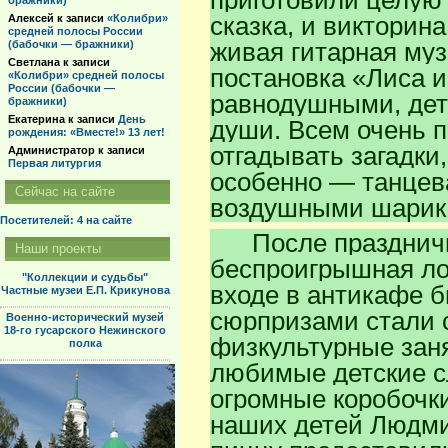
приготовили целую 
бражники)
сказка, и викторина
Алексей
к записи
«Колибри»
средней полосы России
живая гитарная муз
(бабочки — бражники)
Светлана
к записи
постановка «Лиса и
«Колибри» средней полосы
России (бабочки —
равнодушными, дет
бражники)
Екатерина
к записи
День
души. Всем очень 
рождения: «Вместе!» 13 лет!
отгадывать загадки
Администратор
к записи
Первая литургия
особенно — танцев
Сейчас на сайте
воздушными шарик
Посетителей: 4
на сайте
После празднично
Наши проекты
беспроигрышная ло
"Коллекции и судьбы"
входе в антикафе 
Частные музеи Е.П. Крикунова
сюрпризами стали 
Военно-исторический музей
18-го гусарского Нежинского
физкультурные зан
полка
любимые детские с
огромные коробочки
наших детей Людми