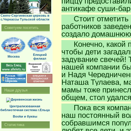
пиццу предоставил
антикафе суши-бар
Свято-Сергиевская церковь в
Стоит отметить в
с.Черкассы Тульской области
работников заведен
Советуем посетить
создало домашнюю
Конечно, какой пра
чтобы дети загада
Елецкий
Москва
задувание свечей! 
филиал
нашей компании бы
и Надя Чередниченк
Наташа Тулаева, м
мамы тоже принесл
Наши друзья
общем, стол удался
Пока вся компани
Централизованная
библиотечная система г.Ельца
наш постоянный во
Bookи и буквы
собравшимся попул
Статистика
любят все дети, и 