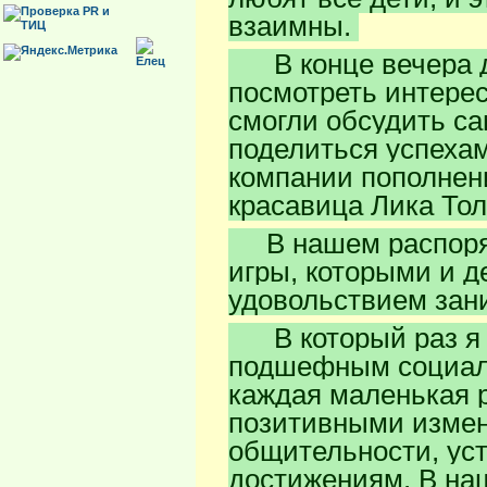
взаимны.
В конце вечера де
посмотреть интерес
смогли обсудить с
поделиться успехам
компании пополнени
красавица Лика Тол
В нашем распоряж
игры, которыми и д
удовольствием зан
В который раз я 
подшефным социали
каждая маленькая р
позитивными измен
общительности, ус
достижениям. В на