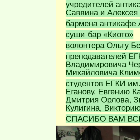
учредителей антик
Саввина и Алексея
бармена антикафе 
суши-бар «Киото»
волонтера Ольгу Б
преподавателей ЕГ
Владимировича Чер
Михайловича Клим
студентов ЕГКИ им.
Еганову, Евгению К
Дмитрия Орлова, З
Кулигина, Викторию
СПАСИБО ВАМ ВС