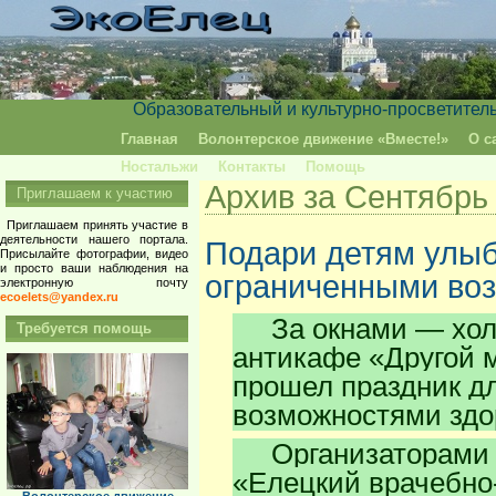
Образовательный и культурно-просветител
Главная
Волонтерское движение «Вместе!»
О с
Ностальжи
Контакты
Помощь
Архив за Сентябрь
Приглашаем к участию
Приглашаем принять участие в
деятельности нашего портала.
Подари детям улыбк
Присылайте фотографии, видео
и просто ваши наблюдения на
ограниченными во
электронную почту
ecoelets@yandex.ru
За окнами — хол
Требуется помощь
антикафе «Другой м
прошел праздник д
возможностями здо
Организаторами м
«Елецкий врачебно