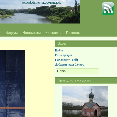
ecoelets.ru экоелец.рф
я
Форум
Ностальжи
Контакты
Помощь
Вход
Войти
Регистрация
Поддержать сайт
Добавить наш баннер
Проводим экскурсии