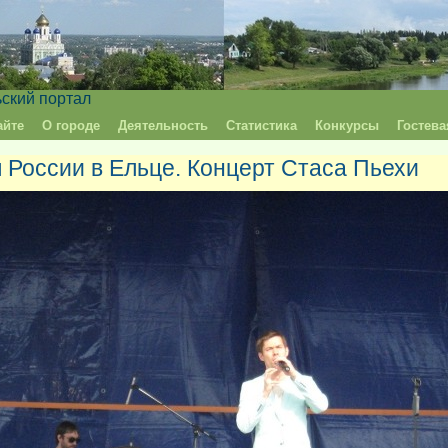
ьский портал
айте
О городе
Деятельность
Статистика
Конкурсы
Гостева
 России в Ельце. Концерт Стаса Пьехи