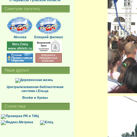
с.Черкассы Тульской области
Советуем посетить
Москва
Елецкий филиал
Наши друзья
Централизованная библиотечная
система г.Ельца
Bookи и буквы
Статистика