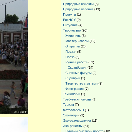
Природные объекты
(3)
Природные явления
(13)
Проекты
(1)
РосНОУ
(9)
Ситуация
(4)
Творчество
(96)
Живопись
(3)
Мастер-классы
(12)
Открытки
(26)
Поэзия
(5)
Проза
(6)
Ручная работа
(33)
Скрапбукинг
(14)
Снежные фигуры
(2)
Сценарии
(1)
Творчество с детьми
(9)
Фотография
(7)
Технологии
(1)
Требуется помощь
(1)
Туризм
(7)
Фотоальбомы
(1)
Эко-люди
(22)
Эко-размышления
(11)
Эко-рецепты
(64)
Готовим быстро и просто
(10)