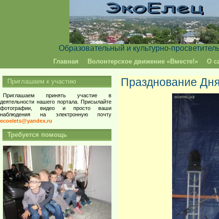
Образовательный и культурно-просветител
Главная
Волонтерское движение «Вместе!»
О с
Празднование Дня
Приглашаем к участию
Приглашаем принять участие в
деятельности нашего портала. Присылайте
фотографии, видео и просто ваши
наблюдения на электронную почту
ecoelets@yandex.ru
Требуется помощь