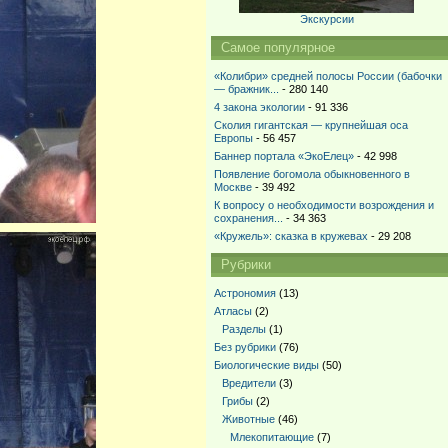
Экскурсии
Самое популярное
«Колибри» средней полосы России (бабочки
— бражник...
- 280 140
4 закона экологии
- 91 336
Сколия гигантская — крупнейшая оса
Европы
- 56 457
Баннер портала «ЭкоЕлец»
- 42 998
Появление богомола обыкновенного в
Москве
- 39 492
К вопросу о необходимости возрождения и
сохранения...
- 34 363
«Кружель»: сказка в кружевах
- 29 208
Рубрики
Астрономия
(13)
Атласы
(2)
Разделы
(1)
Без рубрики
(76)
Биологические виды
(50)
Вредители
(3)
Грибы
(2)
Животные
(46)
Млекопитающие
(7)