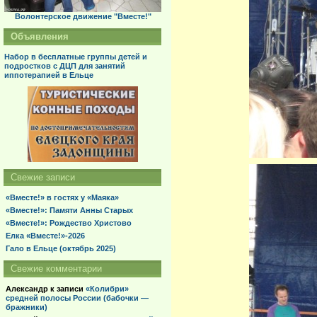
Волонтерское движение "Вместе!"
Объявления
Набор в бесплатные группы детей и
подростков с ДЦП для занятий
иппотерапией в Ельце
Свежие записи
«Вместе!» в гостях у «Маяка»
«Вместе!»: Памяти Анны Старых
«Вместе!»: Рождество Христово
Елка «Вместе!»-2026
Гало в Ельце (октябрь 2025)
Свежие комментарии
Александр
к записи
«Колибри»
средней полосы России (бабочки —
бражники)