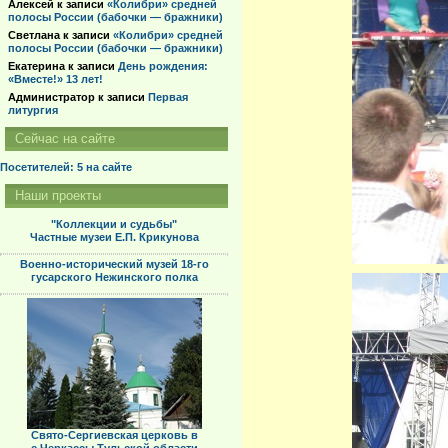
Алексей
к записи
«Колибри» средней
полосы России (бабочки — бражники)
Светлана
к записи
«Колибри» средней
полосы России (бабочки — бражники)
Екатерина
к записи
День рождения:
«Вместе!» 13 лет!
Администратор
к записи
Первая
литургия
Сейчас на сайте
Посетителей: 5
на сайте
Наши проекты
"Коллекции и судьбы"
Частные музеи Е.П. Крикунова
Военно-исторический музей 18-го
гусарского Нежинского полка
Свято-Сергиевская церковь в