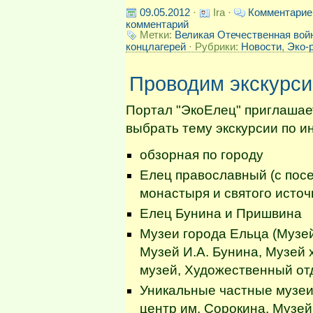
09.05.2012
·
Ira ·
Комментарие
комментарий
Метки:
Великая Отечественная вой
концлагерей
· Рубрики:
Новости
,
Эко-
Проводим экскурси
Портал "ЭкоЕлец" приглашает
выбрать тему экскурсии по и
обзорная по городу
Елец православный (с пос
монастыря и святого источ
Елец Бунина и Пришвина
Музеи города Ельца (Музей
Музей И.А. Бунина, Музей 
музей, Художественный отд
Уникальные частные музеи
центр им. Сорокина, Музей