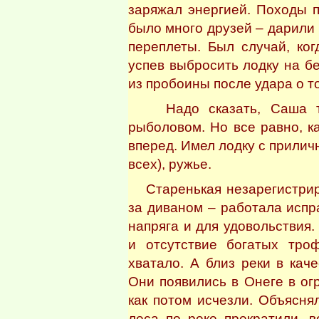
заряжал энергией. Походы 
было много друзей – дарили 
переплеты. Был случай, ко
успев выбросить лодку на б
из пробоины после удара о т
Надо сказать, Саша то
рыболовом. Но все равно, к
вперед. Имел лодку с прилич
всех), ружье.
Старенькая незарегистриро
за диваном – работала испр
напряга и для удовольствия.
и отсутствие богатых тро
хватало. А близ реки в кач
Они появились в Онеге в ог
как потом исчезли. Объясня
леса по реке прекратили, 