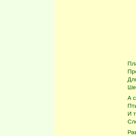
во
не
до
По
че
и 
за
Пл
Пр
Дл
Ше
А 
Пт
И 
Сл
Ра