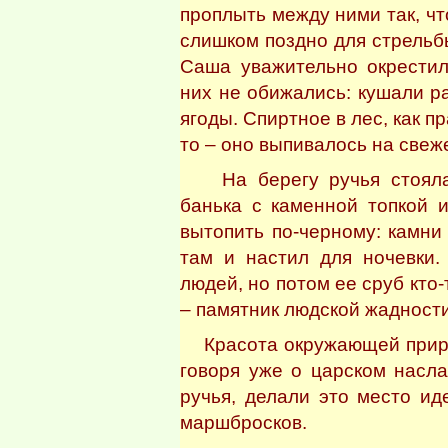
проплыть между ними так, ч
слишком поздно для стрельбы
Саша уважительно окрестил
них не обижались: кушали ра
ягоды. Спиртное в лес, как п
то – оно выпивалось на свеж
На берегу ручья стояла 
банька с каменной топкой 
вытопить по-черному: камни
там и настил для ночевки.
людей, но потом ее сруб кто-
– памятник людской жаднос
Красота окружающей природ
говоря уже о царском насл
ручья, делали это место и
маршбросков.