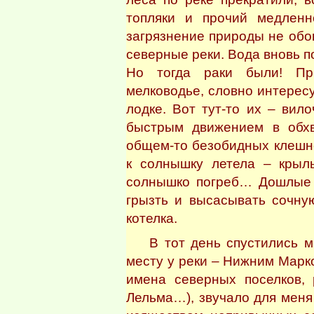
топляки и прочий медлен
загрязнение природы не об
северные реки. Вода вновь п
Но тогда раки были! Пр
мелководье, словно интерес
лодке. Вот тут-то их – ви
быстрым движением в обхв
общем-то безобидных клешне
к солнышку летела – крыл
солнышко погреб… Дошлые 
грызть и высасывать сочну
котелка.
В тот день спустились мы
месту у реки – Нижним Марко
имена северных поселков, 
Лельма…), звучало для мен