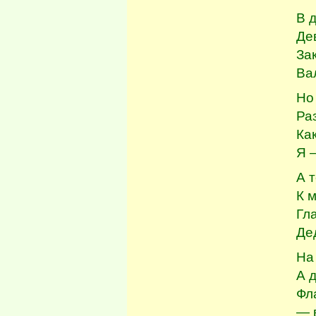
В 
Де
За
Ва
Но
Ра
Ка
Я –
А 
К 
Гл
Де
На
А 
Фла
— 