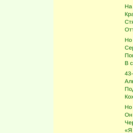
На
Кр
Ст
Отт
Но
Се
По
В 
43
Ал
По
Ко
Но
Он
Че
«Я 