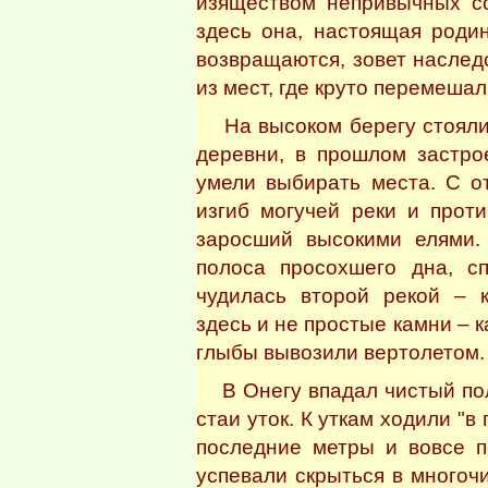
изяществом непривычных со
здесь она, настоящая родин
возвращаются, зовет наслед
из мест, где круто перемешал
На высоком берегу стояли
деревни, в прошлом застро
умели выбирать места. С о
изгиб могучей реки и прот
заросший высокими елями.
полоса просохшего дна, с
чудилась второй рекой – к
здесь и не простые камни – 
глыбы вывозили вертолетом.
В Онегу впадал чистый пол
стаи уток. К уткам ходили "в
последние метры и вовсе 
успевали скрыться в многоч