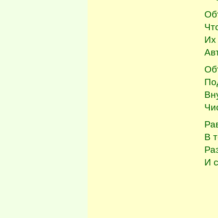
Об
Что
Их
Ав
Об
По
Вн
Чи
Ра
В т
Ра
И 
(П
Та
Во
из