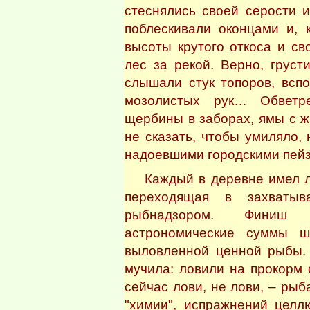
стеснялись своей серости и
поблескивали оконцами и, 
высоты крутого откоса и с
лес за рекой. Верно, груст
слышали стук топоров, всп
мозолистых рук… Обветр
щербины в заборах, ямы с 
не сказать, чтобы умиляло,
надоевшими городскими пей
Каждый в деревне имел лод
переходящая в захватыв
рыбнадзором. Финиш 
астрономические суммы ш
выловленной ценной рыбы. 
мучила: ловили на прокорм 
сейчас лови, не лови, – рыб
"химии", испражнений цел