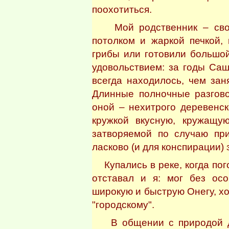
поохотиться.
Мой родственник – свояк
потолком и жаркой печкой,
грибы или готовили большо
удовольствием: за годы Са
всегда находилось, чем зан
Длинные полночные разгово
оной – нехитрого деревенск
кружкой вкусную, кружащу
затворяемой по случаю при
ласково (и для конспирации) 
Купались в реке, когда пог
отставал и я: мог без ос
широкую и быструю Онегу, х
"городскому".
В общении с природой дн