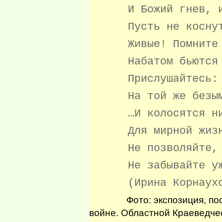
И Божий гнев, и д
Пусть не коснутся
Живые! Помните о 
Набатом бьются их 
Прислушайтесь: он
На той же безымя
…И колосятся нив
Для мирной жизни 
Не позволяйте, лю
Не забывайте ужа
(Ирина Корнаухо
Фото: экспозиция, посвя
войне. Областной Краеведчес