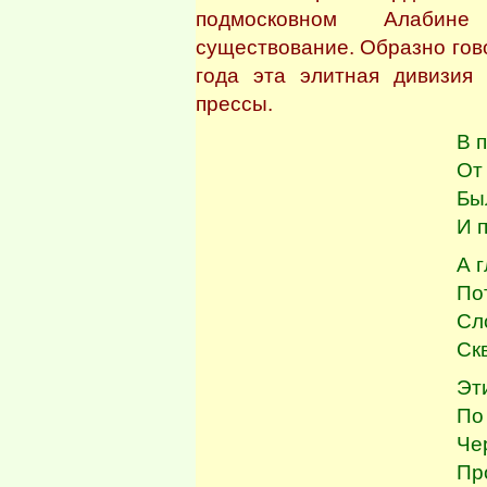
подмосковном Алабин
существование. Образно гово
года эта элитная дивизи
прессы.
В 
От 
Бы
И 
А 
По
Сл
Ск
Эт
По
Че
Пр