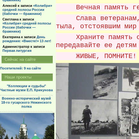
бражники)
Вечная память гер
Алексей
к записи
«Колибри»
средней полосы России
(бабочки — бражники)
Слава ветеранам, у
Светлана
к записи
«Колибри» средней полосы
тыла, отстоявшим мир
России (бабочки —
бражники)
Храните память о з
Екатерина
к записи
День
рождения: «Вместе!» 13 лет!
передавайте ее детям
Администратор
к записи
Первая литургия
ЖИВЫЕ, ПОМНИТЕ!
Сейчас на сайте
Посетителей: 9
на сайте
Наши проекты
"Коллекции и судьбы"
Частные музеи Е.П. Крикунова
Военно-исторический музей
18-го гусарского Нежинского
полка