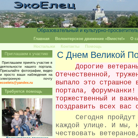
Образовательный и культурно-просветител
Главная
Волонтерское движение «Вместе!»
О с
Ностальжи
Контакты
Помощь
С Днем Великой П
Приглашаем к участию
Приглашаем принять участие в
Дорогие ветеран
деятельности нашего портала.
Присылайте фотографии, видео
Отечественной, труже
и просто ваши наблюдения на
электронную почту
выпало это страшное 
ecoelets@yandex.ru
портала, форумчанки!
Требуется помощь
торжественный и важн
поздравить всех вас 
Сегодня пройдут Па
каждой улице. И мы, 
чествовать ветеранов