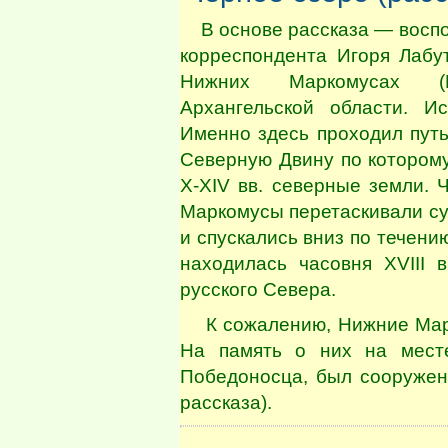
В основе рассказа — воспо
корреспондента Игоря Лабу
Нижних Маркомусах (П
Архангельской области. И
Именно здесь проходил пут
Северную Двину по котором
X-XIV вв. северные земли.
Маркомусы перетаскивали сух
и спускались вниз по течени
находилась часовня XVIII 
русского Севера.
К сожалению, Нижние Марк
На память о них на месте
Победоносца, был сооружен
рассказа).