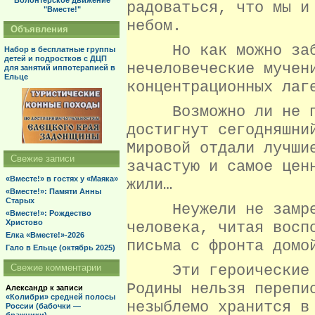
Волонтерское движение
радоваться, что мы и
"Вместе!"
небом.
Объявления
Но как можно забыт
Набор в бесплатные группы
детей и подростков с ДЦП
нечеловеческие мучен
для занятий иппотерапией в
Ельце
концентрационных лаг
Возможно ли не пон
достигнут сегодняшни
Мировой отдали лучши
Свежие записи
зачастую и самое цен
«Вместе!» в гостях у «Маяка»
жили…
«Вместе!»: Памяти Анны
Старых
Неужели не замрет 
«Вместе!»: Рождество
Христово
человека, читая восп
Елка «Вместе!»-2026
письма с фронта домо
Гало в Ельце (октябрь 2025)
Эти героические ст
Свежие комментарии
Родины нельзя перепи
Александр
к записи
«Колибри» средней полосы
незыблемо хранится в
России (бабочки —