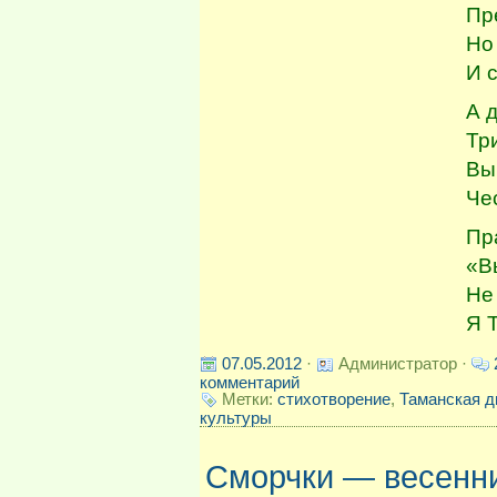
Пр
Но
И 
А 
Тр
Вы
Че
Пр
«В
Не
Я 
07.05.2012
·
Администратор ·
комментарий
Метки:
стихотворение
,
Таманская д
культуры
Сморчки — весенн