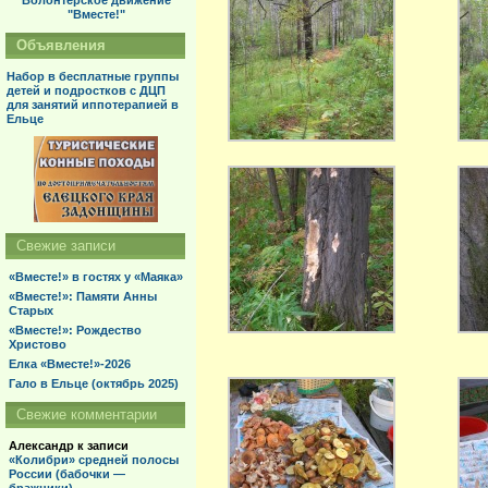
Волонтерское движение
"Вместе!"
Объявления
Набор в бесплатные группы
детей и подростков с ДЦП
для занятий иппотерапией в
Ельце
Свежие записи
«Вместе!» в гостях у «Маяка»
«Вместе!»: Памяти Анны
Старых
«Вместе!»: Рождество
Христово
Елка «Вместе!»-2026
Гало в Ельце (октябрь 2025)
Свежие комментарии
Александр
к записи
«Колибри» средней полосы
России (бабочки —