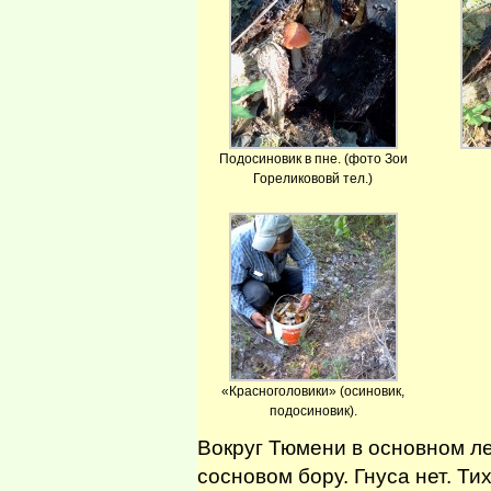
Подосиновик в пне. (фото Зои
Гореликововй тел.)
«Красноголовики» (осиновик,
подосиновик).
Вокруг Тюмени в основном ле
сосновом бору. Гнуса нет. Ти