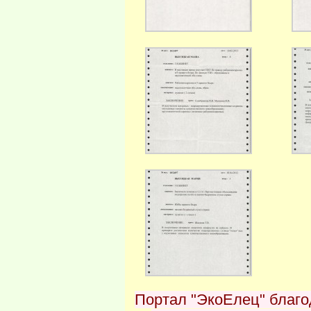
Портал "ЭкоЕлец" благод