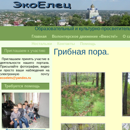
Образовательный и культурно-просветител
Главная
Волонтерское движение «Вместе!»
О с
Ностальжи
Контакты
Помощь
Грибная пора.
Приглашаем к участию
Приглашаем принять участие в
деятельности нашего портала.
Присылайте фотографии, видео
и просто ваши наблюдения на
электронную почту
ecoelets@yandex.ru
Требуется помощь