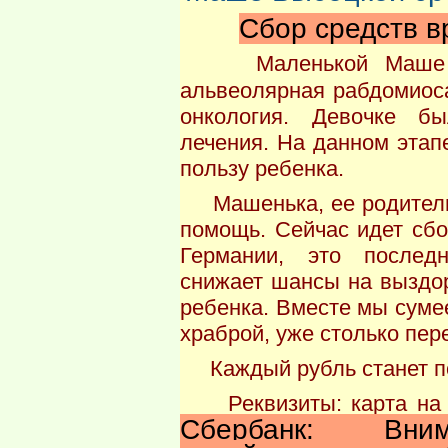
Сбор средств в
Маленькой Маше
альвеолярная рабдомиоса
онкология. Девочке б
лечения. На данном этап
пользу ребенка.
Машенька, ее родители 
помощь. Сейчас идет сбо
Германии, это послед
снижает шансы на выздо
ребенка. Вместе мы суме
храброй, уже столько пер
Каждый рубль станет по
Реквизиты: карта на 
Сбербанк: Вн