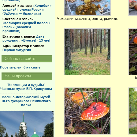
бражники)
Алексей
к записи
«Колибри»
средней полосы России
(бабочки — бражники)
Моховики, маслята, опята, рыжики.
Светлана
к записи
«Колибри» средней полосы
России (бабочки —
бражники)
Екатерина
к записи
День
рождения: «Вместе!» 13 лет!
Администратор
к записи
Первая литургия
Сейчас на сайте
Посетителей: 6
на сайте
Наши проекты
"Коллекции и судьбы"
Частные музеи Е.П. Крикунова
Военно-исторический музей
18-го гусарского Нежинского
полка