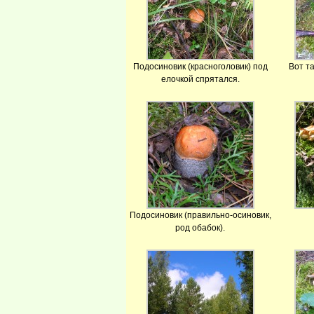
Подосиновик (красноголовик) под
Вот т
елочкой спрятался.
Подосиновик (правильно-осиновик,
род обабок).