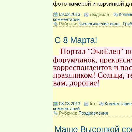
фото-камерой и корзинкой дл
09.03.2013
·
Людмила ·
Комме
комментарий
Рубрики:
Биологические виды
,
Гри
С 8 Марта!
Портал "ЭкоЕлец" п
форумчанок, прекрасн
корреспондентов и по
праздником! Солнца, т
вам, дорогие!
08.03.2013
·
Ira ·
Комментарие
комментарий
Рубрики:
Поздравления
Маше Высоцкой ср