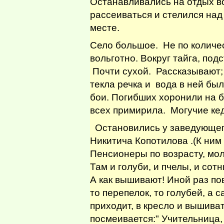
Останавливались на отдых во
рассеиваться и стелился над
месте.
Село большое. Не по количес
вольготно. Вокруг тайга, под
Почти сухой. Рассказывают; 
текла речка и вода в ней был
бои. Погибших хоронили на б
всех примирила. Могучие ке
Остановились у заведующег
Никитича Копотилова .(К ним
Пенсионеры по возрасту, мол
Там и голуби, и пчелы, и сот
А как вышивают! Иной раз п
то перепелок, то голубей, а 
приходит, в кресло и вышив
посмеивается:" Учительница,