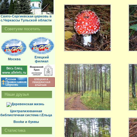
Свято-Сергиевская церковь в
с.Черкассы Тульской области
Советуем посетить
Елецкий
Москва
филиал
Наши друзья
Централизованная
библиотечная система г.Ельца
Bookи и буквы
Статистика