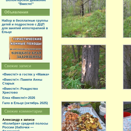
Волонтерское движение
"Вместе!"
Объявления
Набор в бесплатные группы
детей и подростков с ДЦП
для занятий иппотерапией в
Ельце
Свежие записи
«Вместе!» в гостях у «Маяка»
«Вместе!»: Памяти Анны
Старых
«Вместе!»: Рождество
Христово
Елка «Вместе!»-2026
Гало в Ельце (октябрь 2025)
Свежие комментарии
Александр
к записи
«Колибри» средней полосы
России (бабочки —