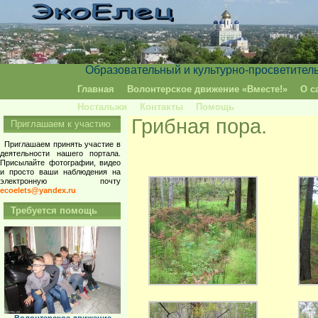
Образовательный и культурно-просветител
Главная
Волонтерское движение «Вместе!»
О с
Ностальжи
Контакты
Помощь
Грибная пора.
Приглашаем к участию
Приглашаем принять участие в
деятельности нашего портала.
Присылайте фотографии, видео
и просто ваши наблюдения на
электронную почту
ecoelets@yandex.ru
Требуется помощь