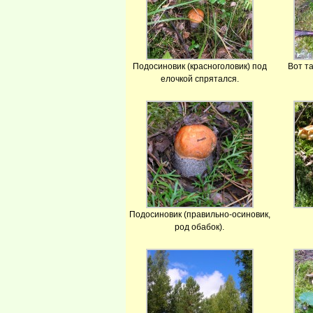
Подосиновик (красноголовик) под
Вот т
елочкой спрятался.
Подосиновик (правильно-осиновик,
род обабок).