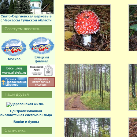
Свято-Сергиевская церковь в
с.Черкассы Тульской области
Советуем посетить
Елецкий
Москва
филиал
Наши друзья
Централизованная
библиотечная система г.Ельца
Bookи и буквы
Статистика