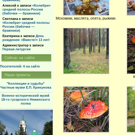
бражники)
Алексей
к записи
«Колибри»
средней полосы России
(бабочки — бражники)
Моховики, маслята, опята, рыжики.
Светлана
к записи
«Колибри» средней полосы
России (бабочки —
бражники)
Екатерина
к записи
День
рождения: «Вместе!» 13 лет!
Администратор
к записи
Первая литургия
Сейчас на сайте
Посетителей: 6
на сайте
Наши проекты
"Коллекции и судьбы"
Частные музеи Е.П. Крикунова
Военно-исторический музей
18-го гусарского Нежинского
полка