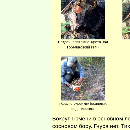
Подосиновик в пне. (фото Зои
Гореликововй тел.)
«Красноголовики» (осиновик,
подосиновик).
Вокруг Тюмени в основном ле
сосновом бору. Гнуса нет. Ти