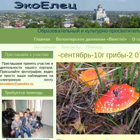
Образовательный и культурно-просветител
Главная
Волонтерское движение «Вместе!»
О с
Ностальжи
Контакты
Помощь
-сентябрь-10г грибы-2 0
Приглашаем к участию
Приглашаем принять участие в
деятельности нашего портала.
Присылайте фотографии, видео
и просто ваши наблюдения на
электронную почту
ecoelets@yandex.ru
Требуется помощь