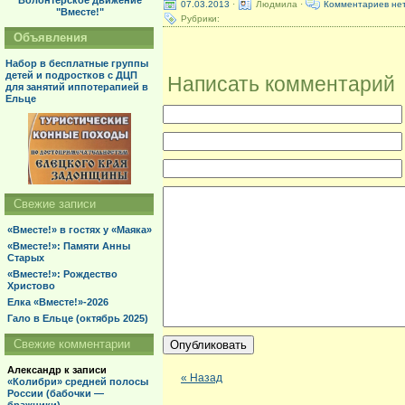
Волонтерское движение
07.03.2013
·
Людмила ·
Комментариев не
"Вместе!"
Рубрики:
Объявления
Набор в бесплатные группы
детей и подростков с ДЦП
Написать комментарий
для занятий иппотерапией в
Ельце
Свежие записи
«Вместе!» в гостях у «Маяка»
«Вместе!»: Памяти Анны
Старых
«Вместе!»: Рождество
Христово
Елка «Вместе!»-2026
Гало в Ельце (октябрь 2025)
Свежие комментарии
Александр
к записи
« Назад
«Колибри» средней полосы
России (бабочки —