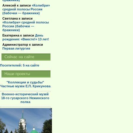
бражники)
Алексей
к записи
«Колибри»
средней полосы России
(бабочки — бражники)
Светлана
к записи
«Колибри» средней полосы
России (бабочки —
бражники)
Екатерина
к записи
День
рождения: «Вместе!» 13 лет!
Администратор
к записи
Первая литургия
Сейчас на сайте
Посетителей: 5
на сайте
Наши проекты
"Коллекции и судьбы"
Частные музеи Е.П. Крикунова
Военно-исторический музей
18-го гусарского Нежинского
полка