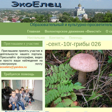
Образовательный и культурно-просветител
Главная
Волонтерское движение «Вместе!»
О с
Ностальжи
Контакты
Помощь
-сент.-10г-грибы 026
Приглашаем к участию
Приглашаем принять участие в
деятельности нашего портала.
Присылайте фотографии, видео
и просто ваши наблюдения на
электронную почту
ecoelets@yandex.ru
Требуется помощь