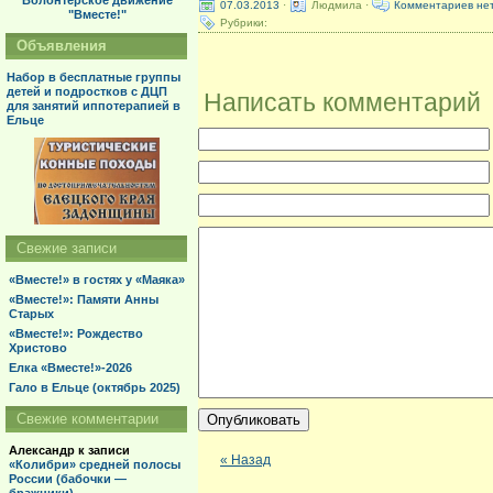
Волонтерское движение
07.03.2013
·
Людмила ·
Комментариев не
"Вместе!"
Рубрики:
Объявления
Набор в бесплатные группы
детей и подростков с ДЦП
Написать комментарий
для занятий иппотерапией в
Ельце
Свежие записи
«Вместе!» в гостях у «Маяка»
«Вместе!»: Памяти Анны
Старых
«Вместе!»: Рождество
Христово
Елка «Вместе!»-2026
Гало в Ельце (октябрь 2025)
Свежие комментарии
Александр
к записи
« Назад
«Колибри» средней полосы
России (бабочки —