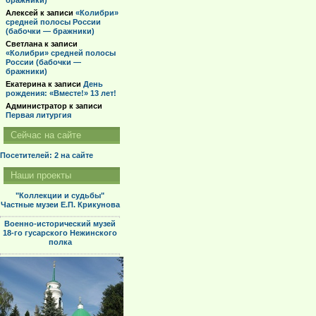
бражники)
Алексей
к записи
«Колибри»
средней полосы России
(бабочки — бражники)
Светлана
к записи
«Колибри» средней полосы
России (бабочки —
бражники)
Екатерина
к записи
День
рождения: «Вместе!» 13 лет!
Администратор
к записи
Первая литургия
Сейчас на сайте
Посетителей: 2
на сайте
Наши проекты
"Коллекции и судьбы"
Частные музеи Е.П. Крикунова
Военно-исторический музей
18-го гусарского Нежинского
полка