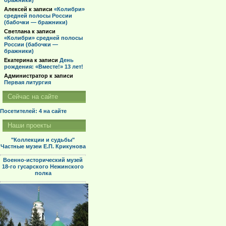
бражники)
Алексей
к записи
«Колибри»
средней полосы России
(бабочки — бражники)
Светлана
к записи
«Колибри» средней полосы
России (бабочки —
бражники)
Екатерина
к записи
День
рождения: «Вместе!» 13 лет!
Администратор
к записи
Первая литургия
Сейчас на сайте
Посетителей: 4
на сайте
Наши проекты
"Коллекции и судьбы"
Частные музеи Е.П. Крикунова
Военно-исторический музей
18-го гусарского Нежинского
полка