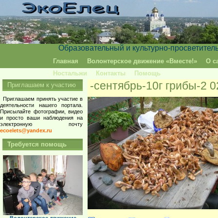
Образовательный и культурно-просветител
Главная
Волонтерское движение «Вместе!»
О с
Ностальжи
Контакты
Помощь
-сентябрь-10г грибы-2 0
Приглашаем к участию
Приглашаем принять участие в
деятельности нашего портала.
Присылайте фотографии, видео
и просто ваши наблюдения на
электронную почту
ecoelets@yandex.ru
Требуется помощь