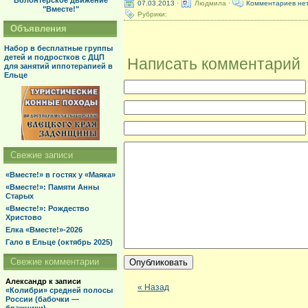
Волонтерское движение
07.03.2013
·
Людмила ·
Комментариев не
"Вместе!"
Рубрики:
Объявления
Набор в бесплатные группы
детей и подростков с ДЦП
Написать комментарий
для занятий иппотерапией в
Ельце
Свежие записи
«Вместе!» в гостях у «Маяка»
«Вместе!»: Памяти Анны
Старых
«Вместе!»: Рождество
Христово
Елка «Вместе!»-2026
Гало в Ельце (октябрь 2025)
Свежие комментарии
Александр
к записи
« Назад
«Колибри» средней полосы
России (бабочки —