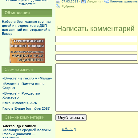
Волонтерское движение
07.03.2013
·
Людмила ·
Комментариев не
"Вместе!"
Рубрики:
Объявления
Набор в бесплатные группы
детей и подростков с ДЦП
Написать комментарий
для занятий иппотерапией в
Ельце
Свежие записи
«Вместе!» в гостях у «Маяка»
«Вместе!»: Памяти Анны
Старых
«Вместе!»: Рождество
Христово
Елка «Вместе!»-2026
Гало в Ельце (октябрь 2025)
Свежие комментарии
Александр
к записи
« Назад
«Колибри» средней полосы
России (бабочки —