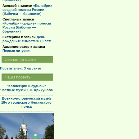
бражники)
Алексей
к записи
«Колибри»
средней полосы России
(бабочки — бражники)
Светлана
к записи
«Колибри» средней полосы
России (бабочки —
бражники)
Екатерина
к записи
День
рождения: «Вместе!» 13 лет!
Администратор
к записи
Первая литургия
Сейчас на сайте
Посетителей: 3
на сайте
Наши проекты
"Коллекции и судьбы"
Частные музеи Е.П. Крикунова
Военно-исторический музей
18-го гусарского Нежинского
полка