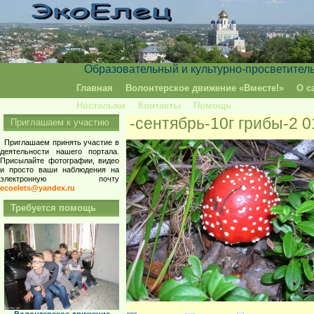
Образовательный и культурно-просветител
Главная
Волонтерское движение «Вместе!»
О с
Ностальжи
Контакты
Помощь
-сентябрь-10г грибы-2 0
Приглашаем к участию
Приглашаем принять участие в
деятельности нашего портала.
Присылайте фотографии, видео
и просто ваши наблюдения на
электронную почту
ecoelets@yandex.ru
Требуется помощь