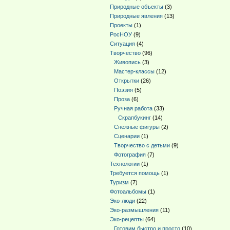
Природные объекты
(3)
Природные явления
(13)
Проекты
(1)
РосНОУ
(9)
Ситуация
(4)
Творчество
(96)
Живопись
(3)
Мастер-классы
(12)
Открытки
(26)
Поэзия
(5)
Проза
(6)
Ручная работа
(33)
Скрапбукинг
(14)
Снежные фигуры
(2)
Сценарии
(1)
Творчество с детьми
(9)
Фотография
(7)
Технологии
(1)
Требуется помощь
(1)
Туризм
(7)
Фотоальбомы
(1)
Эко-люди
(22)
Эко-размышления
(11)
Эко-рецепты
(64)
Готовим быстро и просто
(10)