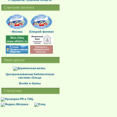
с.Черкассы Тульской области
Советуем посетить
Москва
Елецкий филиал
Наши друзья
Централизованная библиотечная
система г.Ельца
Bookи и буквы
Статистика