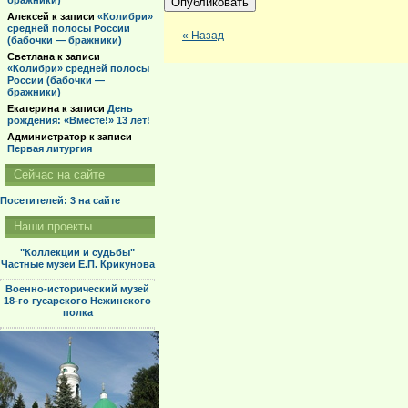
бражники)
Алексей
к записи
«Колибри»
средней полосы России
« Назад
(бабочки — бражники)
Светлана
к записи
«Колибри» средней полосы
России (бабочки —
бражники)
Екатерина
к записи
День
рождения: «Вместе!» 13 лет!
Администратор
к записи
Первая литургия
Сейчас на сайте
Посетителей: 3
на сайте
Наши проекты
"Коллекции и судьбы"
Частные музеи Е.П. Крикунова
Военно-исторический музей
18-го гусарского Нежинского
полка