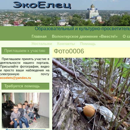
Образовательный и культурно-просветител
Главная
Волонтерское движение «Вместе!»
О с
Ностальжи
Контакты
Помощь
Фото0006
Приглашаем к участию
Приглашаем принять участие в
деятельности нашего портала.
Присылайте фотографии, видео
и просто ваши наблюдения на
электронную почту
ecoelets@yandex.ru
Требуется помощь