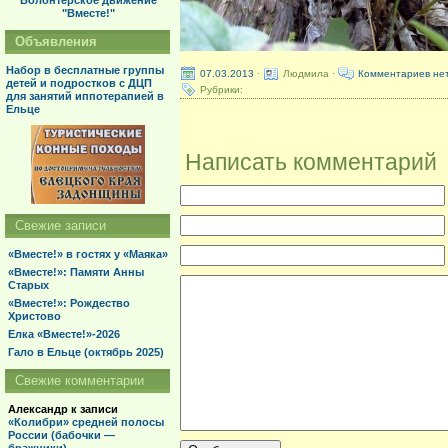
Волонтерское движение
"Вместе!"
Объявления
Набор в бесплатные группы
07.03.2013
·
Людмила ·
Комментариев не
детей и подростков с ДЦП
Рубрики:
для занятий иппотерапией в
Ельце
Написать комментарий
Свежие записи
«Вместе!» в гостях у «Маяка»
«Вместе!»: Памяти Анны
Старых
«Вместе!»: Рождество
Христово
Елка «Вместе!»-2026
Гало в Ельце (октябрь 2025)
Свежие комментарии
Александр
к записи
«Колибри» средней полосы
России (бабочки —