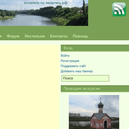
ecoelets.ru экоелец.рф
я
Форум
Ностальжи
Контакты
Помощь
Вход
Войти
Регистрация
Поддержать сайт
Добавить наш баннер
Проводим экскурсии