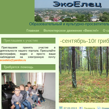
Образовательный и культурно-просветител
Главная
Волонтерское движение «Вместе!»
О с
-сентябрь-10г гри
Приглашаем к участию
Приглашаем принять участие в
деятельности нашего портала. Присылайте
фотографии, видео и просто ваши
наблюдения на электронную почту
ecoelets@yandex.ru
Требуется помощь
07.03.2013
·
Людмила ·
Комм