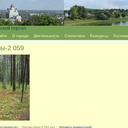
ьский портал
айте
О городе
Деятельность
Статистика
Конкурсы
Гостева
бы-2 059
ентариев нет
· Просмотрено 2 563 раз ·
Добавить комментарий