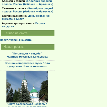
Алексей
к записи
«Колибри» средней
полосы России (бабочки — бражники)
Светлана
к записи
«Колибри» средней
полосы России (бабочки — бражники)
Екатерина
к записи
День рождения:
«Вместе!» 13 лет!
Администратор
к записи
Первая
литургия
Сейчас на сайте
Посетителей: 4
на сайте
Наши проекты
"Коллекции и судьбы"
Частные музеи Е.П. Крикунова
Военно-исторический музей 18-го
гусарского Нежинского полка
Свято-Сергиевская церковь в