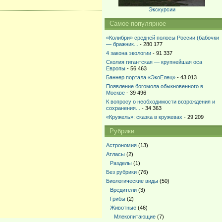
Экскурсии
Самое популярное
«Колибри» средней полосы России (бабочки
— бражник...
- 280 177
4 закона экологии
- 91 337
Сколия гигантская — крупнейшая оса
Европы
- 56 463
Баннер портала «ЭкоЕлец»
- 43 013
Появление богомола обыкновенного в
Москве
- 39 496
К вопросу о необходимости возрождения и
сохранения...
- 34 363
«Кружель»: сказка в кружевах
- 29 209
Рубрики
Астрономия
(13)
Атласы
(2)
Разделы
(1)
Без рубрики
(76)
Биологические виды
(50)
Вредители
(3)
Грибы
(2)
Животные
(46)
Млекопитающие
(7)