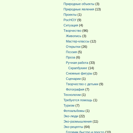
Природные объекты
(3)
Природные явления
(13)
Проекты
(1)
РосНОУ
(9)
Ситуация
(4)
Творчество
(96)
Живопись
(3)
Мастер-классы
(12)
Открытки
(26)
Поэзия
(5)
Проза
(6)
Ручная работа
(33)
Скрапбукинг
(14)
Снежные фигуры
(2)
Сценарии
(1)
Творчество с детьми
(9)
Фотография
(7)
Технологии
(1)
Требуется помощь
(1)
Туризм
(7)
Фотоальбомы
(1)
Эко-люди
(22)
Эко-размышления
(11)
Эко-рецепты
(64)
Готовим быстро и просто
(10)