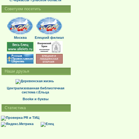
с.Черкассы Тульской области
Советуем посетить
Москва
Елецкий филиал
Наши друзья
Централизованная библиотечная
система г.Ельца
Bookи и буквы
Статистика