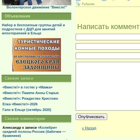
Рубрики:
Волонтерское движение "Вместе!"
Объявления
Написать коммен
Набор в бесплатные группы детей и
подростков с ДЦП для занятий
иппотерапией в Ельце
Свежие записи
«Вместе!» в гостях у «Маяка»
«Вместе!»: Памяти Анны Старых
«Вместе!»: Рождество Христово
Елка «Вместе!»-2026
Гало в Ельце (октябрь 2025)
Свежие комментарии
Александр
к записи
«Колибри»
« Назад
средней полосы России (бабочки —
бражники)