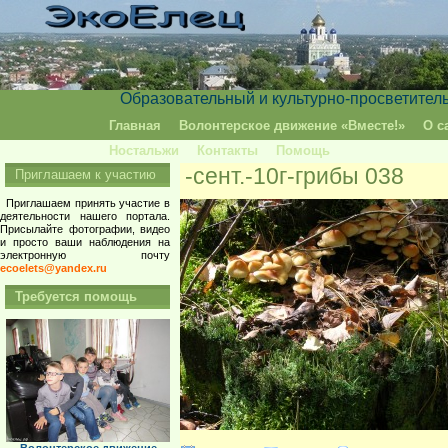
Образовательный и культурно-просветител
Главная
Волонтерское движение «Вместе!»
О с
Ностальжи
Контакты
Помощь
-сент.-10г-грибы 038
Приглашаем к участию
Приглашаем принять участие в
деятельности нашего портала.
Присылайте фотографии, видео
и просто ваши наблюдения на
электронную почту
ecoelets@yandex.ru
Требуется помощь