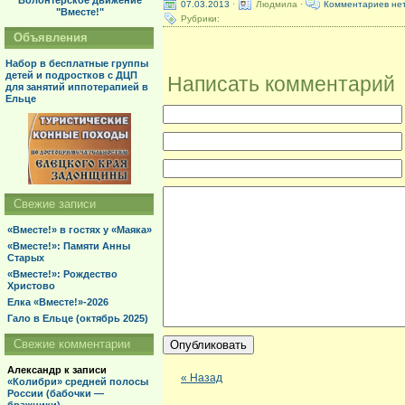
Волонтерское движение
07.03.2013
·
Людмила ·
Комментариев не
"Вместе!"
Рубрики:
Объявления
Набор в бесплатные группы
детей и подростков с ДЦП
Написать комментарий
для занятий иппотерапией в
Ельце
Свежие записи
«Вместе!» в гостях у «Маяка»
«Вместе!»: Памяти Анны
Старых
«Вместе!»: Рождество
Христово
Елка «Вместе!»-2026
Гало в Ельце (октябрь 2025)
Свежие комментарии
Александр
к записи
« Назад
«Колибри» средней полосы
России (бабочки —