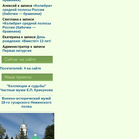
бражники)
Алексей
к записи
«Колибри»
средней полосы России
(бабочки — бражники)
Светлана
к записи
«Колибри» средней полосы
России (бабочки —
бражники)
Екатерина
к записи
День
рождения: «Вместе!» 13 лет!
Администратор
к записи
Первая литургия
Сейчас на сайте
Посетителей: 4
на сайте
Наши проекты
"Коллекции и судьбы"
Частные музеи Е.П. Крикунова
Военно-исторический музей
18-го гусарского Нежинского
полка