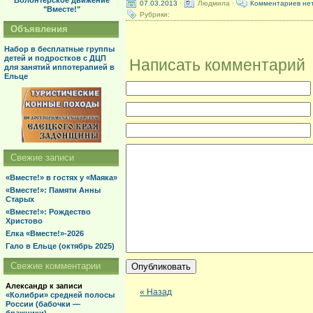
Волонтерское движение
07.03.2013
·
Людмила ·
Комментариев не
"Вместе!"
Рубрики:
Объявления
Набор в бесплатные группы
детей и подростков с ДЦП
Написать комментарий
для занятий иппотерапией в
Ельце
Свежие записи
«Вместе!» в гостях у «Маяка»
«Вместе!»: Памяти Анны
Старых
«Вместе!»: Рождество
Христово
Елка «Вместе!»-2026
Гало в Ельце (октябрь 2025)
Свежие комментарии
Александр
к записи
« Назад
«Колибри» средней полосы
России (бабочки —