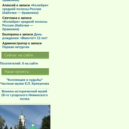
бражники)
Алексей
к записи
«Колибри»
средней полосы России
(бабочки — бражники)
Светлана
к записи
«Колибри» средней полосы
России (бабочки —
бражники)
Екатерина
к записи
День
рождения: «Вместе!» 13 лет!
Администратор
к записи
Первая литургия
Сейчас на сайте
Посетителей: 6
на сайте
Наши проекты
"Коллекции и судьбы"
Частные музеи Е.П. Крикунова
Военно-исторический музей
18-го гусарского Нежинского
полка