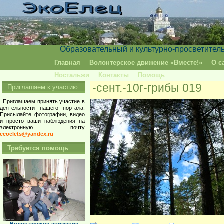
Образовательный и культурно-просветител
Главная
Волонтерское движение «Вместе!»
О с
Ностальжи
Контакты
Помощь
-сент.-10г-грибы 019
Приглашаем к участию
Приглашаем принять участие в
деятельности нашего портала.
Присылайте фотографии, видео
и просто ваши наблюдения на
электронную почту
ecoelets@yandex.ru
Требуется помощь