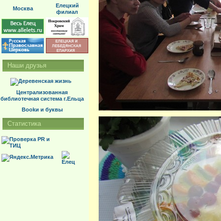
Елецкий
Москва
филиал
Наши друзья
Централизованная
библиотечная система г.Ельца
Bookи и буквы
Статистика