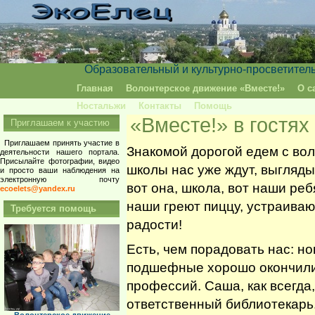
Образовательный и культурно-просветител
Главная
Волонтерское движение «Вместе!»
О с
Ностальжи
Контакты
Помощь
«Вместе!» в гостя
Приглашаем к участию
Приглашаем принять участие в
Знакомой дорогой едем с во
деятельности нашего портала.
Присылайте фотографии, видео
школы нас уже ждут, выглядыв
и просто ваши наблюдения на
электронную почту
вот она, школа, вот наши реб
ecoelets@yandex.ru
наши греют пиццу, устраиваю
Требуется помощь
радости!
Есть, чем порадовать нас: н
подшефные хорошо окончили 
профессий. Саша, как всегда,
ответственный библиотекарь.