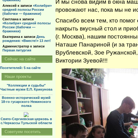
бражники)
И мы снова видим в окна ма
Алексей
к записи
«Колибри»
провожают нас, пока мы не и
средней полосы России
(бабочки — бражники)
Спасибо всем тем, кто помо
Светлана
к записи
«Колибри» средней полосы
накрыть вкусный стол и при
России (бабочки —
бражники)
(г. Москва), нашим постоянн
Екатерина
к записи
День
рождения: «Вместе!» 13 лет!
Наташе Панариной (и за транс
Администратор
к записи
Первая литургия
Врублевской, Зое Ружанской
Сейчас на сайте
Виктории Зуевой!!!
Посетителей: 5
на сайте
Наши проекты
"Коллекции и судьбы"
Частные музеи Е.П. Крикунова
Военно-исторический музей
18-го гусарского Нежинского
полка
Свято-Сергиевская церковь в
с.Черкассы Тульской области
Советуем посетить