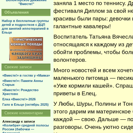
Волонтерское движение
заняла 1 место по теннису. Д
"Вместе!"
фестиваля Диплом за свой н
Объявления
красивы были пары: девочки 
Набор в бесплатные группы
детей и подростков с ДЦП
галантные кавалеры!
для занятий иппотерапией в
Ельце
Воспитатель Татьяна Вячесл
относящаяся к каждому из де
обойти проблемы, чтобы бол
волонтеров.
Свежие записи
Много новостей и всем хочет
«Вместе!» в гостях у «Маяка»
маленького питомца — песика
«Вместе!»: Памяти Анны
«Уже кормили кашей». Спраш
Старых
«Вместе!»: Рождество
приветы в Елец.
Христово
Елка «Вместе!»-2026
У Любы, Шуры, Полины и Тон
Гало в Ельце (октябрь 2025)
этого дарим им материнское
Свежие комментарии
каждой — свою. Дальше — поч
Александр
к записи
«Колибри» средней полосы
разговоры. Очень уютно сиде
России (бабочки —