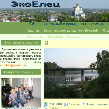
Образовательный и культурно-просветител
Главная
Волонтерское движение «Вместе!»
О с
Ностальжи
Контакты
Помощь
8
Приглашаем к участию
Приглашаем принять участие в
деятельности нашего портала.
Присылайте фотографии, видео
и просто ваши наблюдения на
электронную почту
ecoelets@yandex.ru
Требуется помощь
01.03.2013
·
Людмила ·
Комментариев не
Рубрики: