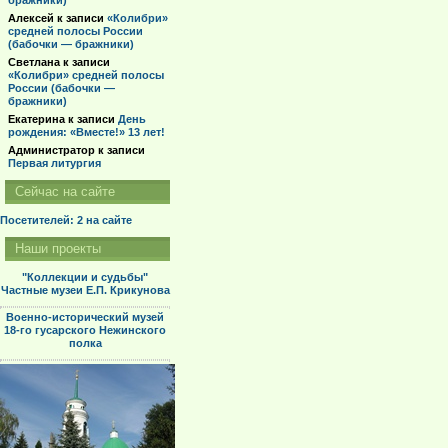
бражники)
Алексей
к записи
«Колибри»
средней полосы России
(бабочки — бражники)
Светлана
к записи
«Колибри» средней полосы
России (бабочки —
бражники)
Екатерина
к записи
День
рождения: «Вместе!» 13 лет!
Администратор
к записи
Первая литургия
Сейчас на сайте
Посетителей: 2
на сайте
Наши проекты
"Коллекции и судьбы"
Частные музеи Е.П. Крикунова
Военно-исторический музей
18-го гусарского Нежинского
полка