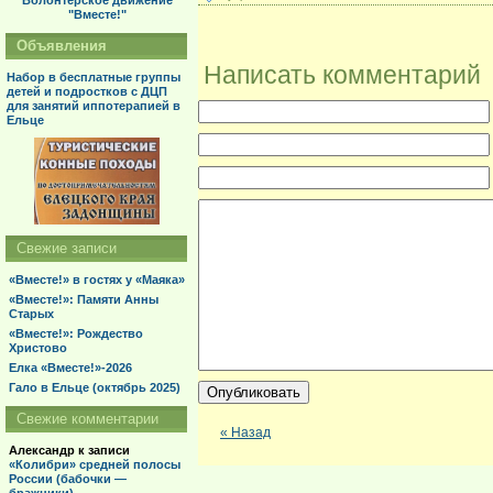
Волонтерское движение
"Вместе!"
Объявления
Написать комментарий
Набор в бесплатные группы
детей и подростков с ДЦП
для занятий иппотерапией в
Ельце
Свежие записи
«Вместе!» в гостях у «Маяка»
«Вместе!»: Памяти Анны
Старых
«Вместе!»: Рождество
Христово
Елка «Вместе!»-2026
Гало в Ельце (октябрь 2025)
Свежие комментарии
« Назад
Александр
к записи
«Колибри» средней полосы
России (бабочки —