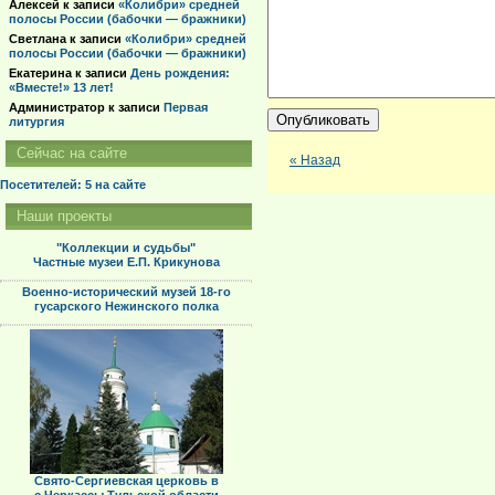
Алексей
к записи
«Колибри» средней
полосы России (бабочки — бражники)
Светлана
к записи
«Колибри» средней
полосы России (бабочки — бражники)
Екатерина
к записи
День рождения:
«Вместе!» 13 лет!
Администратор
к записи
Первая
литургия
Сейчас на сайте
« Назад
Посетителей: 5
на сайте
Наши проекты
"Коллекции и судьбы"
Частные музеи Е.П. Крикунова
Военно-исторический музей 18-го
гусарского Нежинского полка
Свято-Сергиевская церковь в