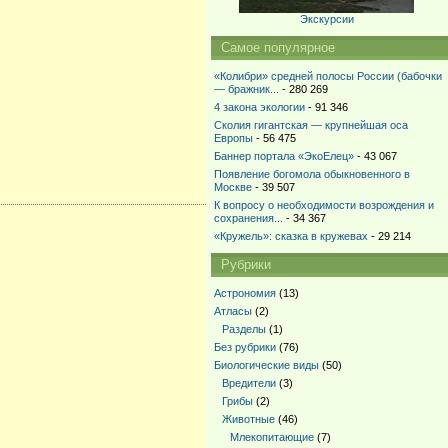
Экскурсии
Самое популярное
«Колибри» средней полосы России (бабочки
— бражник...
- 280 269
4 закона экологии
- 91 346
Сколия гигантская — крупнейшая оса
Европы
- 56 475
Баннер портала «ЭкоЕлец»
- 43 067
Появление богомола обыкновенного в
Москве
- 39 507
К вопросу о необходимости возрождения и
сохранения...
- 34 367
«Кружель»: сказка в кружевах
- 29 214
Рубрики
Астрономия
(13)
Атласы
(2)
Разделы
(1)
Без рубрики
(76)
Биологические виды
(50)
Вредители
(3)
Грибы
(2)
Животные
(46)
Млекопитающие
(7)