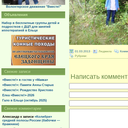
Волонтерское движение "Вместе!"
Объявления
Набор в бесплатные группы детей и
подростков с ДЦП для занятий
иппотерапией в Ельце
01.03.2013
·
Людмила ·
Комм
Рубрики:
Свежие записи
Написать коммен
«Вместе!» в гостях у «Маяка»
«Вместе!»: Памяти Анны Старых
«Вместе!»: Рождество Христово
Елка «Вместе!»-2026
Гало в Ельце (октябрь 2025)
Свежие комментарии
Александр
к записи
«Колибри»
средней полосы России (бабочки —
бражники)