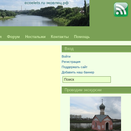
ecoelets.ru экоелец.рф
я
Форум
Ностальжи
Контакты
Помощь
Вход
Войти
Регистрация
Поддержать сайт
Добавить наш баннер
Проводим экскурсии