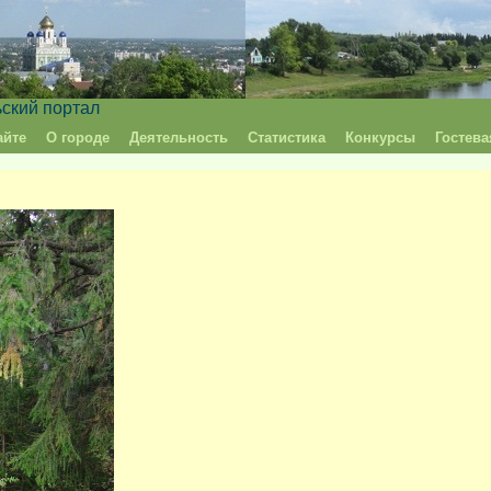
ьский портал
айте
О городе
Деятельность
Статистика
Конкурсы
Гостева