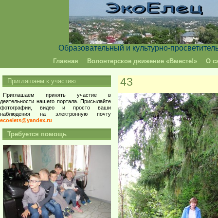
Образовательный и культурно-просветител
Главная
Волонтерское движение «Вместе!»
О с
43
Приглашаем к участию
Приглашаем принять участие в
деятельности нашего портала. Присылайте
фотографии, видео и просто ваши
наблюдения на электронную почту
ecoelets@yandex.ru
Требуется помощь