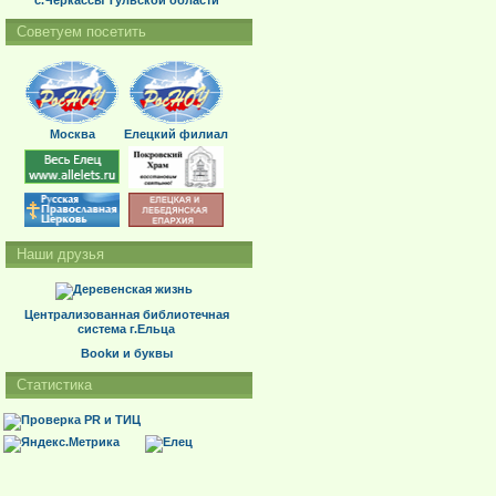
с.Черкассы Тульской области
Советуем посетить
Москва
Елецкий филиал
Наши друзья
Централизованная библиотечная
система г.Ельца
Bookи и буквы
Статистика