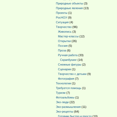
Природные объекты
(3)
Природные явления
(13)
Проекты
(1)
РосНОУ
(9)
Ситуация
(4)
Творчество
(96)
Живопись
(3)
Мастер-классы
(12)
Открытки
(26)
Поэзия
(5)
Проза
(6)
Ручная работа
(33)
Скрапбукинг
(14)
Снежные фигуры
(2)
Сценарии
(1)
Творчество с детьми
(9)
Фотография
(7)
Технологии
(1)
Требуется помощь
(1)
Туризм
(7)
Фотоальбомы
(1)
Эко-люди
(22)
Эко-размышления
(11)
Эко-рецепты
(64)
Готовим быстро и просто
(10)