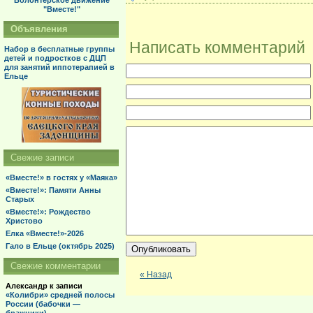
Волонтерское движение
"Вместе!"
Объявления
Написать комментарий
Набор в бесплатные группы
детей и подростков с ДЦП
для занятий иппотерапией в
Ельце
Свежие записи
«Вместе!» в гостях у «Маяка»
«Вместе!»: Памяти Анны
Старых
«Вместе!»: Рождество
Христово
Елка «Вместе!»-2026
Гало в Ельце (октябрь 2025)
Свежие комментарии
« Назад
Александр
к записи
«Колибри» средней полосы
России (бабочки —