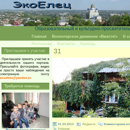
Образовательный и культурно-просветител
Главная
Волонтерское движение «Вместе!»
О с
Ностальжи
Контакты
Помощь
31
Приглашаем к участию
Приглашаем принять участие в
деятельности нашего портала.
Присылайте фотографии, видео
и просто ваши наблюдения на
электронную почту
ecoelets@yandex.ru
Требуется помощь
01.03.2013
·
Людмила ·
Комментариев не
Рубрики: