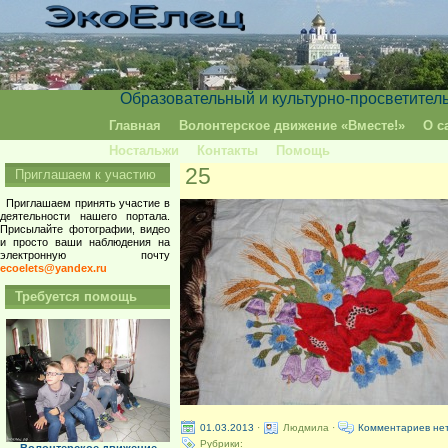
Образовательный и культурно-просветител
Главная
Волонтерское движение «Вместе!»
О с
Ностальжи
Контакты
Помощь
25
Приглашаем к участию
Приглашаем принять участие в
деятельности нашего портала.
Присылайте фотографии, видео
и просто ваши наблюдения на
электронную почту
ecoelets@yandex.ru
Требуется помощь
01.03.2013
·
Людмила ·
Комментариев не
Рубрики: