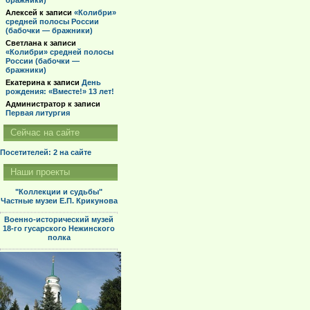
бражники)
Алексей
к записи
«Колибри»
средней полосы России
(бабочки — бражники)
Светлана
к записи
«Колибри» средней полосы
России (бабочки —
бражники)
Екатерина
к записи
День
рождения: «Вместе!» 13 лет!
Администратор
к записи
Первая литургия
Сейчас на сайте
Посетителей: 2
на сайте
Наши проекты
"Коллекции и судьбы"
Частные музеи Е.П. Крикунова
Военно-исторический музей
18-го гусарского Нежинского
полка