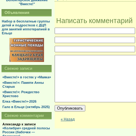
Волонтерское движение
"Вместе!"
Объявления
Написать комментарий
Набор в бесплатные группы
детей и подростков с ДЦП
для занятий иппотерапией в
Ельце
Свежие записи
«Вместе!» в гостях у «Маяка»
«Вместе!»: Памяти Анны
Старых
«Вместе!»: Рождество
Христово
Елка «Вместе!»-2026
Гало в Ельце (октябрь 2025)
Свежие комментарии
« Назад
Александр
к записи
«Колибри» средней полосы
России (бабочки —