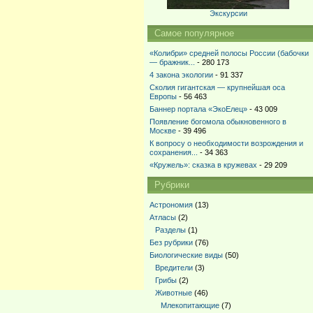
Экскурсии
Самое популярное
«Колибри» средней полосы России (бабочки
— бражник...
- 280 173
4 закона экологии
- 91 337
Сколия гигантская — крупнейшая оса
Европы
- 56 463
Баннер портала «ЭкоЕлец»
- 43 009
Появление богомола обыкновенного в
Москве
- 39 496
К вопросу о необходимости возрождения и
сохранения...
- 34 363
«Кружель»: сказка в кружевах
- 29 209
Рубрики
Астрономия
(13)
Атласы
(2)
Разделы
(1)
Без рубрики
(76)
Биологические виды
(50)
Вредители
(3)
Грибы
(2)
Животные
(46)
Млекопитающие
(7)