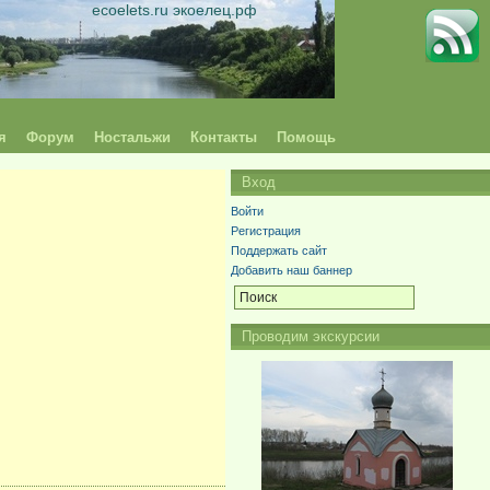
ecoelets.ru экоелец.рф
я
Форум
Ностальжи
Контакты
Помощь
Вход
Войти
Регистрация
Поддержать сайт
Добавить наш баннер
Проводим экскурсии