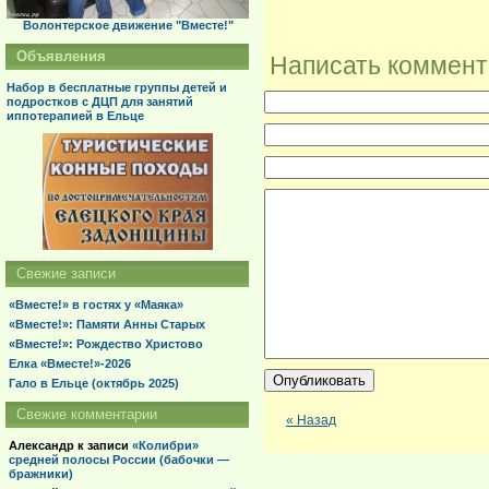
Волонтерское движение "Вместе!"
Объявления
Написать коммен
Набор в бесплатные группы детей и
подростков с ДЦП для занятий
иппотерапией в Ельце
Свежие записи
«Вместе!» в гостях у «Маяка»
«Вместе!»: Памяти Анны Старых
«Вместе!»: Рождество Христово
Елка «Вместе!»-2026
Гало в Ельце (октябрь 2025)
Свежие комментарии
« Назад
Александр
к записи
«Колибри»
средней полосы России (бабочки —
бражники)