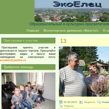
Образовательный и культурно-просветител
Главная
Волонтерское движение «Вместе!»
О с
13
Приглашаем к участию
Приглашаем принять участие в
деятельности нашего портала. Присылайте
фотографии, видео и просто ваши
наблюдения на электронную почту
ecoelets@yandex.ru
Требуется помощь
01.03.2013
·
Людмила ·
Комм
Рубрики: