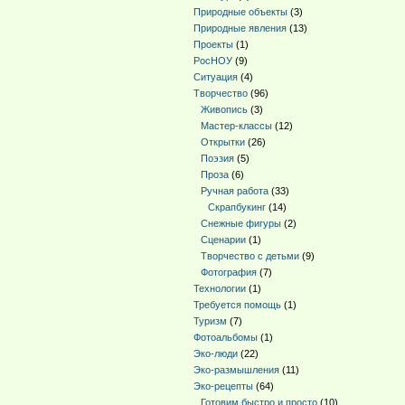
Природные объекты
(3)
Природные явления
(13)
Проекты
(1)
РосНОУ
(9)
Ситуация
(4)
Творчество
(96)
Живопись
(3)
Мастер-классы
(12)
Открытки
(26)
Поэзия
(5)
Проза
(6)
Ручная работа
(33)
Скрапбукинг
(14)
Снежные фигуры
(2)
Сценарии
(1)
Творчество с детьми
(9)
Фотография
(7)
Технологии
(1)
Требуется помощь
(1)
Туризм
(7)
Фотоальбомы
(1)
Эко-люди
(22)
Эко-размышления
(11)
Эко-рецепты
(64)
Готовим быстро и просто
(10)