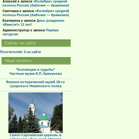
Алексей
к записи
«Колибри» средней
полосы России (бабочки — бражники)
Светлана
к записи
«Колибри» средней
полосы России (бабочки — бражники)
Екатерина
к записи
День рождения:
«Вместе!» 13 лет!
Администратор
к записи
Первая
литургия
Сейчас на сайте
Посетителей: 5
на сайте
Наши проекты
"Коллекции и судьбы"
Частные музеи Е.П. Крикунова
Военно-исторический музей 18-го
гусарского Нежинского полка
Свято-Сергиевская церковь в