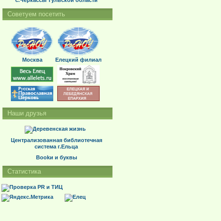
с.Черкассы Тульской области
Советуем посетить
Москва
Елецкий филиал
Наши друзья
Централизованная библиотечная
система г.Ельца
Bookи и буквы
Статистика