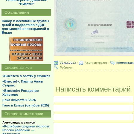
Волонтерское движение
"Вместе!"
Объявления
Набор в бесплатные группы
детей и подростков с ДЦП
для занятий иппотерапией в
Ельце
02.03.2013
·
Администратор ·
Комментари
Свежие записи
Рубрики:
«Вместе!» в гостях у «Маяка»
«Вместе!»: Памяти Анны
Старых
Написать комментарий
«Вместе!»: Рождество
Христово
Елка «Вместе!»-2026
Гало в Ельце (октябрь 2025)
Свежие комментарии
Александр
к записи
«Колибри» средней полосы
России (бабочки —