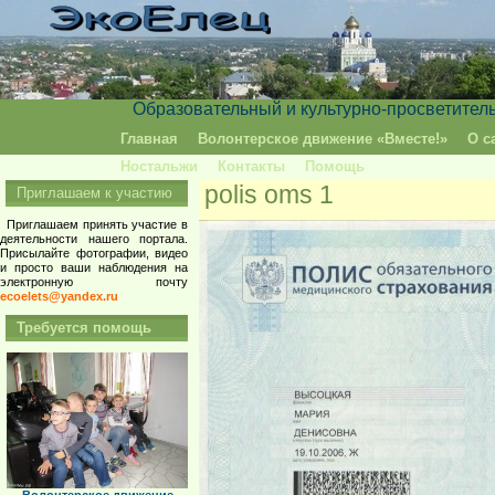
Образовательный и культурно-просветител
Главная
Волонтерское движение «Вместе!»
О с
Ностальжи
Контакты
Помощь
polis oms 1
Приглашаем к участию
Приглашаем принять участие в
деятельности нашего портала.
Присылайте фотографии, видео
и просто ваши наблюдения на
электронную почту
ecoelets@yandex.ru
Требуется помощь