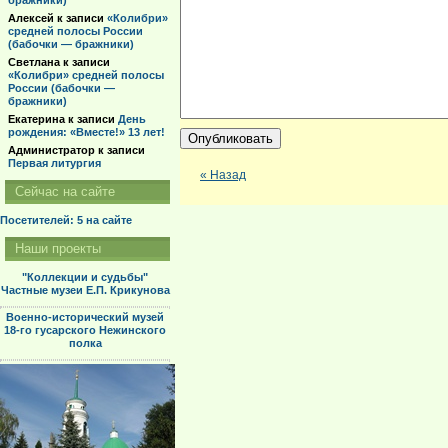
бражники)
Алексей
к записи
«Колибри»
средней полосы России
(бабочки — бражники)
Светлана
к записи
«Колибри» средней полосы
России (бабочки —
бражники)
Екатерина
к записи
День
рождения: «Вместе!» 13 лет!
Администратор
к записи
Первая литургия
« Назад
Сейчас на сайте
Посетителей: 5
на сайте
Наши проекты
"Коллекции и судьбы"
Частные музеи Е.П. Крикунова
Военно-исторический музей
18-го гусарского Нежинского
полка