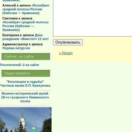
бражники)
Алексей
к записи
«Колибри»
средней полосы России
(бабочки — бражники)
Светлана
к записи
«Колибри» средней полосы
России (бабочки —
бражники)
Екатерина
к записи
День
рождения: «Вместе!» 13 лет!
Администратор
к записи
Первая литургия
« Назад
Сейчас на сайте
Посетителей: 2
на сайте
Наши проекты
"Коллекции и судьбы"
Частные музеи Е.П. Крикунова
Военно-исторический музей
18-го гусарского Нежинского
полка