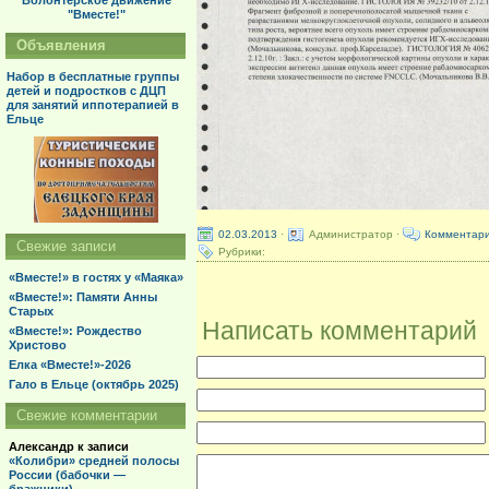
Волонтерское движение
"Вместе!"
Объявления
Набор в бесплатные группы
детей и подростков с ДЦП
для занятий иппотерапией в
Ельце
02.03.2013
·
Администратор ·
Комментари
Свежие записи
Рубрики:
«Вместе!» в гостях у «Маяка»
«Вместе!»: Памяти Анны
Старых
Написать комментарий
«Вместе!»: Рождество
Христово
Елка «Вместе!»-2026
Гало в Ельце (октябрь 2025)
Свежие комментарии
Александр
к записи
«Колибри» средней полосы
России (бабочки —