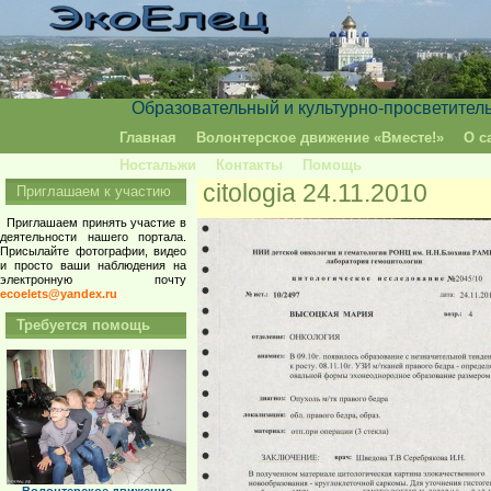
Образовательный и культурно-просветител
Главная
Волонтерское движение «Вместе!»
О с
Ностальжи
Контакты
Помощь
citologia 24.11.2010
Приглашаем к участию
Приглашаем принять участие в
деятельности нашего портала.
Присылайте фотографии, видео
и просто ваши наблюдения на
электронную почту
ecoelets@yandex.ru
Требуется помощь