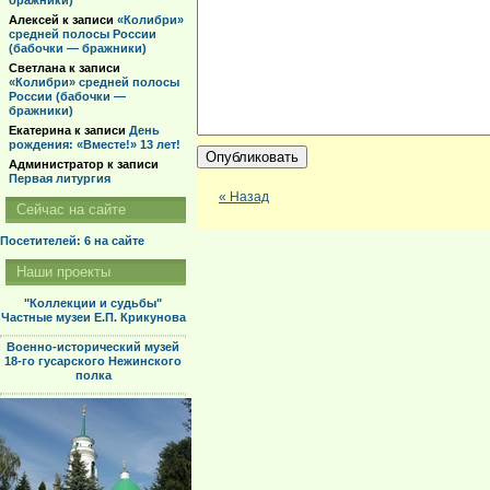
бражники)
Алексей
к записи
«Колибри»
средней полосы России
(бабочки — бражники)
Светлана
к записи
«Колибри» средней полосы
России (бабочки —
бражники)
Екатерина
к записи
День
рождения: «Вместе!» 13 лет!
Администратор
к записи
Первая литургия
« Назад
Сейчас на сайте
Посетителей: 6
на сайте
Наши проекты
"Коллекции и судьбы"
Частные музеи Е.П. Крикунова
Военно-исторический музей
18-го гусарского Нежинского
полка