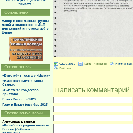
Волонтерское движение
"Вместе!"
Объявления
Набор в бесплатные группы
детей и подростков с ДЦП
для занятий иппотерапией в
Ельце
02.03.2013
·
Администратор ·
Комментари
Свежие записи
Рубрики:
«Вместе!» в гостях у «Маяка»
«Вместе!»: Памяти Анны
Старых
Написать комментарий
«Вместе!»: Рождество
Христово
Елка «Вместе!»-2026
Гало в Ельце (октябрь 2025)
Свежие комментарии
Александр
к записи
«Колибри» средней полосы
России (бабочки —