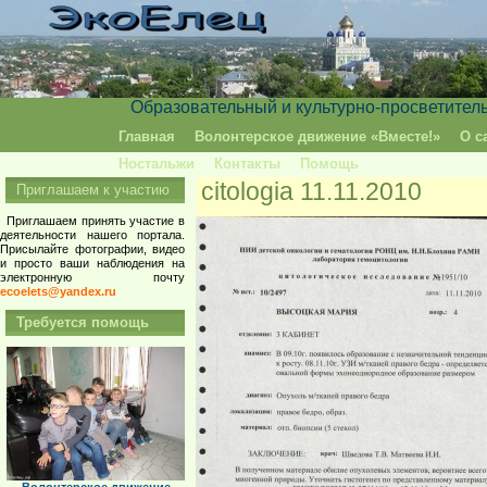
Образовательный и культурно-просветител
Главная
Волонтерское движение «Вместе!»
О с
Ностальжи
Контакты
Помощь
citologia 11.11.2010
Приглашаем к участию
Приглашаем принять участие в
деятельности нашего портала.
Присылайте фотографии, видео
и просто ваши наблюдения на
электронную почту
ecoelets@yandex.ru
Требуется помощь