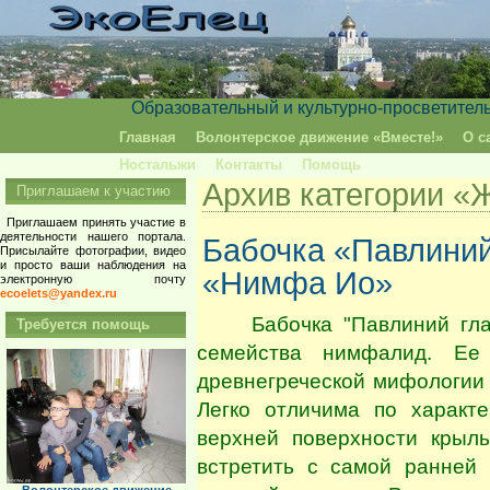
Образовательный и культурно-просветител
Главная
Волонтерское движение «Вместе!»
О с
Ностальжи
Контакты
Помощь
Архив категории «
Приглашаем к участию
Приглашаем принять участие в
деятельности нашего портала.
Бабочка «Павлиний
Присылайте фотографии, видео
и просто ваши наблюдения на
«Нимфа Ио»
электронную почту
ecoelets@yandex.ru
Бабочка "Павлиний глаз" 
Требуется помощь
семейства нимфалид. Ее 
древнегреческой мифологии 
Легко отличима по характ
верхней поверхности крыл
встретить с самой ранней