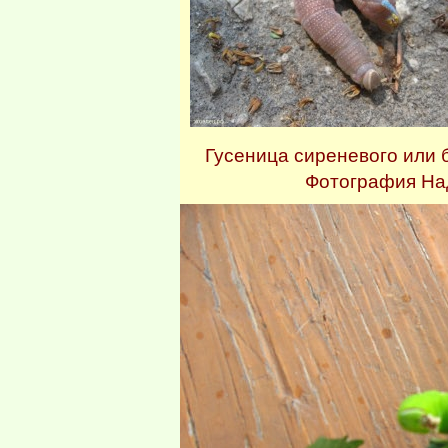
Гусеница сиреневого или
Ф
отография Над