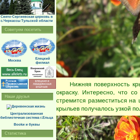
Свято-Сергиевская церковь в
с.Черкассы Тульской области
Советуем посетить
Елецкий
Москва
филиал
Нижняя поверхность крыл
окраску. Интересно, что с
Наши друзья
стремится разместиться на 
крыльев получалось узкой по
Централизованная
библиотечная система г.Ельца
Bookи и буквы
Статистика