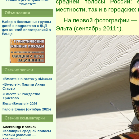
средней полосы России: 
Волонтерское движение
"Вместе!"
местности, так и в городских 
Объявления
На первой фотографии — ба
Набор в бесплатные группы
детей и подростков с ДЦП
Эльта (
сентябрь 2011г.
).
для занятий иппотерапией в
Ельце
Свежие записи
«Вместе!» в гостях у «Маяка»
«Вместе!»: Памяти Анны
Старых
«Вместе!»: Рождество
Христово
Елка «Вместе!»-2026
Гало в Ельце (октябрь 2025)
Свежие комментарии
Александр
к записи
«Колибри» средней полосы
России (бабочки —