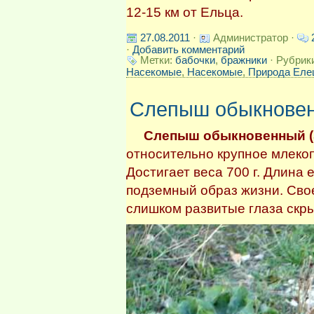
12-15 км от Ельца.
27.08.2011
·
Администратор ·
·
Добавить комментарий
Метки:
бабочки
,
бражники
· Рубрик
Насекомые
,
Насекомые
,
Природа Елец
Слепыш обыкнове
Слепыш обыкновенный (Sp
относительно крупное млеко
Достигает веса 700 г. Длина 
подземный образ жизни. Свое
слишком развитые глаза скры