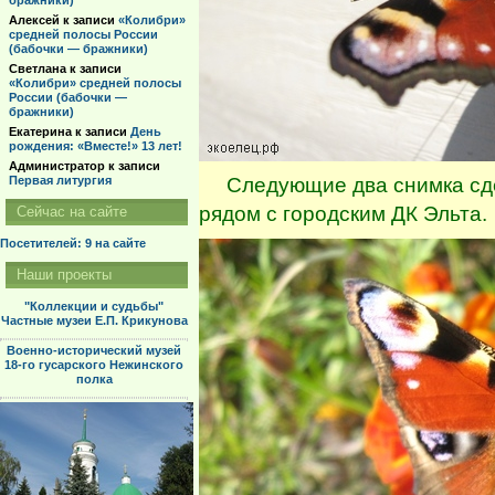
бражники)
Алексей
к записи
«Колибри»
средней полосы России
(бабочки — бражники)
Светлана
к записи
«Колибри» средней полосы
России (бабочки —
бражники)
Екатерина
к записи
День
рождения: «Вместе!» 13 лет!
Администратор
к записи
Следующие два снимка сдела
Первая литургия
рядом с городским ДК Эльта.
Сейчас на сайте
Посетителей: 9
на сайте
Наши проекты
"Коллекции и судьбы"
Частные музеи Е.П. Крикунова
Военно-исторический музей
18-го гусарского Нежинского
полка