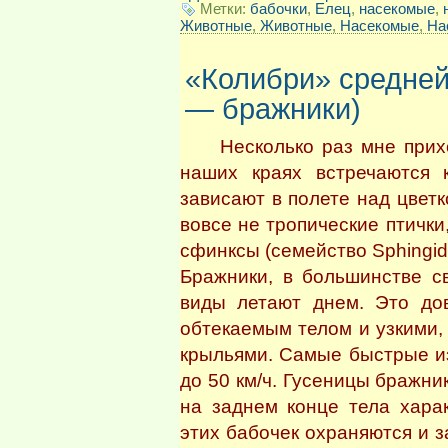
Метки:
бабочки
,
Елец
,
насекомые
,
Животные
,
Животные
,
Насекомые
,
На
«Колибри» средней
— бражники)
Несколько раз мне приход
наших краях встречаются 
зависают в полете над цветк
вовсе не тропические птичк
сфинксы (семейство Sphingid
Бражники, в большинстве с
виды летают днем. Это до
обтекаемым телом и узкими,
крыльями. Самые быстрые из
до 50 км/ч. Гусеницы бражни
на заднем конце тела хара
этих бабочек охраняются и 