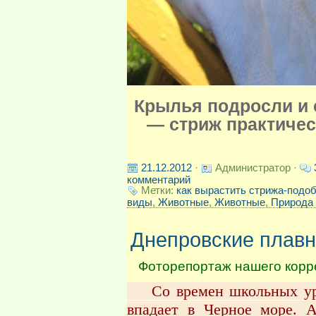
Крылья подросли и с
— стриж практичес
21.12.2012
·
Администратор ·
комментарий
Метки:
как вырастить стрижа-подо
виды
,
Животные
,
Животные
,
Природа 
Днепровские плавн
Фоторепортаж нашего корре
Со времен школьных урок
впадает в Черное море. А