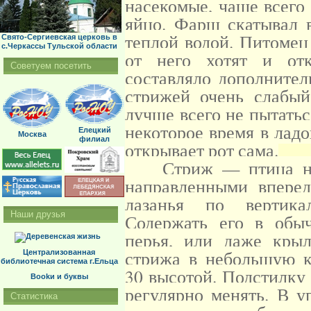
насекомые, чаще всего
яйцо. Фарш скатывал 
теплой водой. Питомец
Свято-Сергиевская церковь в
с.Черкассы Тульской области
от него хотят и отк
Советуем посетить
составляло дополнител
стрижей очень слабый
лучше всего не пытатьс
некоторое время в лад
Елецкий
Москва
филиал
открывает рот сама.
Стриж — птица необ
направленными вперед
лазанья по вертика
Наши друзья
Содержать его в обы
перья, или даже кры
стрижа в небольшую к
Централизованная
библиотечная система г.Ельца
30 высотой. Подстилку
Bookи и буквы
регулярно менять. В у
Статистика