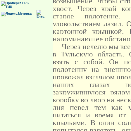
возвышение, чтобы стр
хвост. Через край ко
старое полотенце,
удовольствием лазил. 
картонной крышкой. 
напоминающее обстанов
Через неделю мы всей
в Тульскую область. 
взять с собой. Он по
полотенцу на внешню
провожал взглядом про
наших глазах по
закружившуюся рядом
коробку во двор на неск
дня перед тем как у
питаться и время от 
крыльями. В один сол
попытался взлететь, од