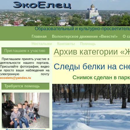
Образовательный и культурно-просветител
Главная
Волонтерское движение «Вместе!»
О с
Ностальжи
Контакты
Помощь
Архив категории «
Приглашаем к участию
Приглашаем принять участие в
деятельности нашего портала.
Следы белки на сн
Присылайте фотографии, видео
и просто ваши наблюдения на
электронную почту
Снимок сделан в пар
ecoelets@yandex.ru
Требуется помощь