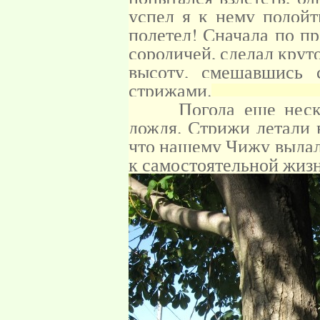
успел я к нему подой
полетел! Сначала по пр
сородичей, сделал крут
высоту, смешавшись
стрижами.
Погода еще несколь
дождя. Стрижи летали 
что нашему Чижу выдал
к самостоятельной жизн