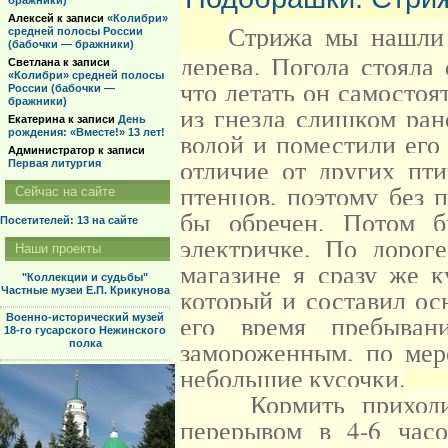
бражники)
Алексей
к записи
«Колибри»
Стрижа мы нашли 
средней полосы России
(бабочки — бражники)
дерева. Погода стояла 
Светлана
к записи
«Колибри» средней полосы
что летать он самостоя
России (бабочки —
бражники)
из гнезда слишком ра
Екатерина
к записи
День
рождения: «Вместе!» 13 лет!
водой и поместили его
Администратор
к записи
отличие от других пт
Первая литургия
птенцов, поэтому без
Сейчас на сайте
бы обречен. Потом 
Посетителей: 13
на сайте
электричке. По дорог
Наши проекты
магазине я сразу же 
"Коллекции и судьбы"
который и составил ос
Частные музеи Е.П. Крикунова
его время пребыван
Военно-исторический музей
18-го гусарского Нежинского
замороженным, по мер
полка
небольшие кусочки.
Кормить приходилос
перерывом в 4-6 час