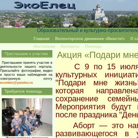
Образовательный и культурно-просветител
Главная
Волонтерское движение «Вместе!»
О с
Ностальжи
Контакты
Помощь
Акция «Подари мне
Приглашаем к участию
Приглашаем принять участие в
С 9 по 15 июля 2
деятельности нашего портала.
Присылайте фотографии, видео
культурных инициа
и просто ваши наблюдения на
электронную почту
"Подари мне жизнь!
ecoelets@yandex.ru
которая направле
Требуется помощь
сохранение семейн
Мероприятия будут 
после праздника "Ден
Аборт — это наме
развивающегося в 