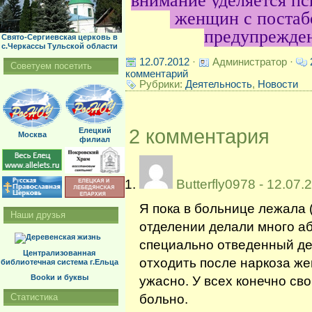
внимание уделяется п
женщин с постаб
предупрежден
Свято-Сергиевская церковь в
с.Черкассы Тульской области
12.07.2012
·
Администратор ·
Советуем посетить
комментарий
Рубрики:
Деятельность
,
Новости
2 комментария
Елецкий
Москва
филиал
Butterfly0978
- 12.07.
Я пока в больнице лежала 
Наши друзья
отделении делали много аб
специально отведенный ден
Централизованная
отходить после наркоза же
библиотечная система г.Ельца
Bookи и буквы
ужасно. У всех конечно св
больно.
Статистика