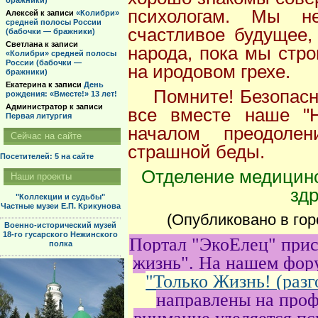
бражники)
психологам. Мы н
Алексей
к записи
«Колибри»
средней полосы России
счастливое будущее,
(бабочки — бражники)
Светлана
к записи
народа, пока мы стр
«Колибри» средней полосы
России (бабочки —
на иродовом грехе.
бражники)
Екатерина
к записи
День
Помните! Безопасно
рождения: «Вместе!» 13 лет!
Администратор
к записи
все вместе наше "Н
Первая литургия
началом преодоле
Сейчас на сайте
страшной беды.
Посетителей: 5
на сайте
Отделение медицинс
Наши проекты
зд
"Коллекции и судьбы"
Частные музеи Е.П. Крикунова
(Опубликовано в гор
Военно-исторический музей
18-го гусарского Нежинского
Портал "ЭкоЕлец" прис
полка
жизнь". На нашем фор
"Только Жизнь! (разг
направлены на проф