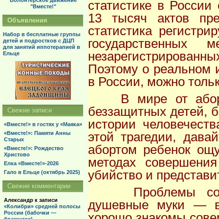
Волонтерское движение
статистике в России
"Вместе!"
13 тысяч актов пре
Объявления
статистика регистрир
Набор в бесплатные группы
государственных м
детей и подростков с ДЦП
для занятий иппотерапией в
незарегистрированны
Ельце
Поэтому о реальном 
в России, можно толь
В мире от аборто
беззащитных детей, б
Свежие записи
истории человечеств
«Вместе!» в гостях у «Маяка»
этой трагедии, дава
«Вместе!»: Памяти Анны
Старых
абортом ребенок ощу
«Вместе!»: Рождество
Христово
методах совершения
Елка «Вместе!»-2026
убийство и представи
Гало в Ельце (октябрь 2025)
Свежие комментарии
Проблемы со здо
Александр
к записи
душевные муки — вс
«Колибри» средней полосы
России (бабочки —
хорошо знакомы сове